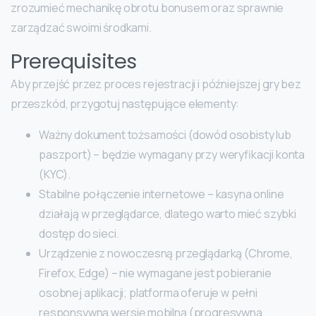
zrozumieć mechanikę obrotu bonusem oraz sprawnie
zarządzać swoimi środkami.
Prerequisites
Aby przejść przez proces rejestracji i późniejszej gry bez
przeszkód, przygotuj następujące elementy:
Ważny dokument tożsamości (dowód osobisty lub
paszport) – będzie wymagany przy weryfikacji konta
(KYC).
Stabilne połączenie internetowe – kasyna online
działają w przeglądarce, dlatego warto mieć szybki
dostęp do sieci.
Urządzenie z nowoczesną przeglądarką (Chrome,
Firefox, Edge) – nie wymagane jest pobieranie
osobnej aplikacji; platforma oferuje w pełni
responsywną wersję mobilną (progresywna