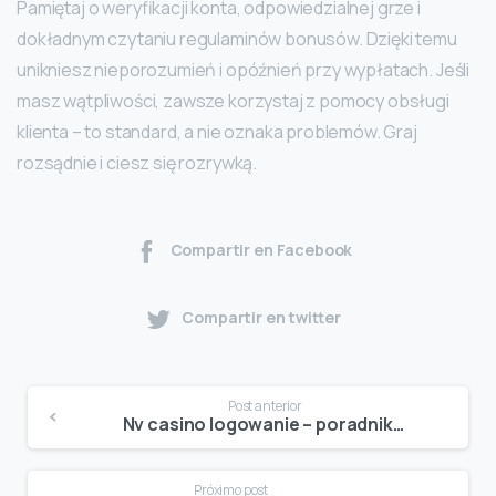
Pamiętaj o weryfikacji konta, odpowiedzialnej grze i
dokładnym czytaniu regulaminów bonusów. Dzięki temu
unikniesz nieporozumień i opóźnień przy wypłatach. Jeśli
masz wątpliwości, zawsze korzystaj z pomocy obsługi
klienta – to standard, a nie oznaka problemów. Graj
rozsądnie i ciesz się rozrywką.
Compartir en Facebook
Compartir en twitter
Post anterior
Nv casino logowanie – poradnik: bonus code, aplikacja i bezpieczeństwo
Próximo post