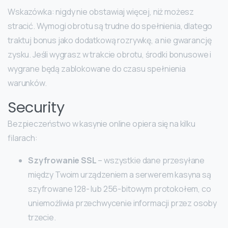
Wskazówka: nigdy nie obstawiaj więcej, niż możesz
stracić. Wymogi obrotu są trudne do spełnienia, dlatego
traktuj bonus jako dodatkową rozrywkę, a nie gwarancję
zysku. Jeśli wygrasz w trakcie obrotu, środki bonusowe i
wygrane będą zablokowane do czasu spełnienia
warunków.
Security
Bezpieczeństwo w kasynie online opiera się na kilku
filarach:
Szyfrowanie SSL
– wszystkie dane przesyłane
między Twoim urządzeniem a serwerem kasyna są
szyfrowane 128- lub 256-bitowym protokołem, co
uniemożliwia przechwycenie informacji przez osoby
trzecie.