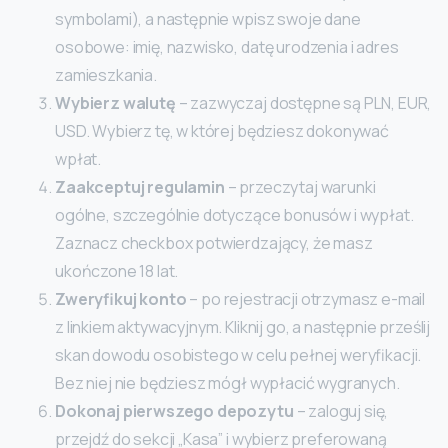
symbolami), a następnie wpisz swoje dane
osobowe: imię, nazwisko, datę urodzenia i adres
zamieszkania.
Wybierz walutę
– zazwyczaj dostępne są PLN, EUR,
USD. Wybierz tę, w której będziesz dokonywać
wpłat.
Zaakceptuj regulamin
– przeczytaj warunki
ogólne, szczególnie dotyczące bonusów i wypłat.
Zaznacz checkbox potwierdzający, że masz
ukończone 18 lat.
Zweryfikuj konto
– po rejestracji otrzymasz e-mail
z linkiem aktywacyjnym. Kliknij go, a następnie prześlij
skan dowodu osobistego w celu pełnej weryfikacji.
Bez niej nie będziesz mógł wypłacić wygranych.
Dokonaj pierwszego depozytu
– zaloguj się,
przejdź do sekcji „Kasa” i wybierz preferowaną