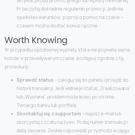
aktywacji kodu promocyjnego lub wpłaty minimalnej.
Przeczytaj dokładnie regulamin promocji. Jeśli nie
spełniłeś warunków, poproś o pomoc na czacie –
czasem można dostać bonus ręcznie.
Worth Knowing
W przypadku opóźnionej wypłaty, która nie pojawiła się na
koncie w przewidywanym czasie, postępuj zgodnie z tą
procedurą:
Sprawdź status
– zaloguj się do panelu i przejdź do
historii transakcji. Jeśli widnieje status „Zrealizowana”
lub „Wysłana”, problem może leżeć po stronie
Twojego banku lub portfela.
Skontaktuj się z supportem
– napisz e-mail lub
skorzystaj z czatu na żywo. Podaj numer transakcji i
datę zlecenia. Zwykle odpowiedź przychodzi w ciągu