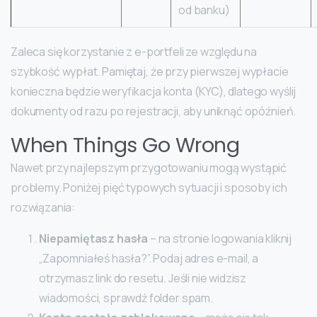
od banku)
Zaleca się korzystanie z e-portfeli ze względu na
szybkość wypłat. Pamiętaj, że przy pierwszej wypłacie
konieczna będzie weryfikacja konta (KYC), dlatego wyślij
dokumenty od razu po rejestracji, aby uniknąć opóźnień.
When Things Go Wrong
Nawet przy najlepszym przygotowaniu mogą wystąpić
problemy. Poniżej pięć typowych sytuacji i sposoby ich
rozwiązania:
Niepamiętasz hasła
– na stronie logowania kliknij
„Zapomniałeś hasła?”. Podaj adres e-mail, a
otrzymasz link do resetu. Jeśli nie widzisz
wiadomości, sprawdź folder spam.