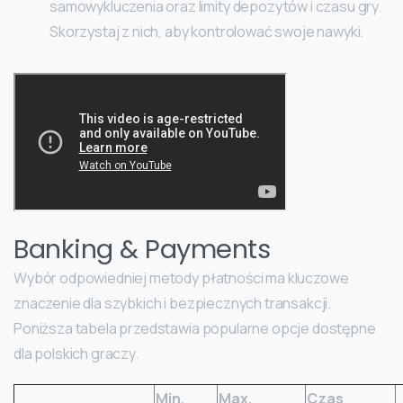
samowykluczenia oraz limity depozytów i czasu gry.
Skorzystaj z nich, aby kontrolować swoje nawyki.
Banking & Payments
Wybór odpowiedniej metody płatności ma kluczowe
znaczenie dla szybkich i bezpiecznych transakcji.
Poniższa tabela przedstawia popularne opcje dostępne
dla polskich graczy.
Min.
Max.
Czas