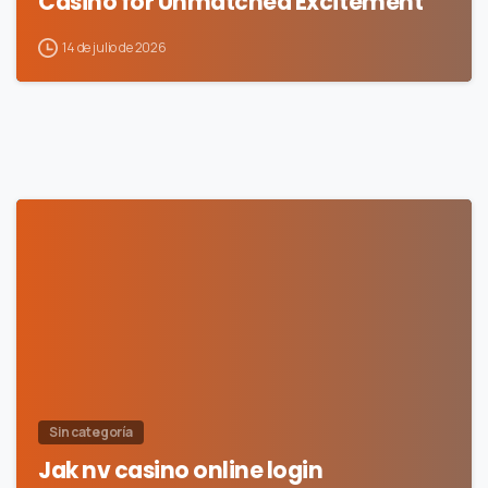
Casino for Unmatched Excitement
14 de julio de 2026
0
Sin categoría
Jak nv casino online login