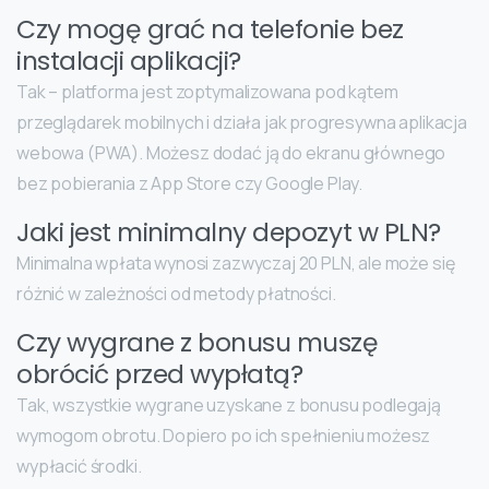
Czy mogę grać na telefonie bez
instalacji aplikacji?
Tak – platforma jest zoptymalizowana pod kątem
przeglądarek mobilnych i działa jak progresywna aplikacja
webowa (PWA). Możesz dodać ją do ekranu głównego
bez pobierania z App Store czy Google Play.
Jaki jest minimalny depozyt w PLN?
Minimalna wpłata wynosi zazwyczaj 20 PLN, ale może się
różnić w zależności od metody płatności.
Czy wygrane z bonusu muszę
obrócić przed wypłatą?
Tak, wszystkie wygrane uzyskane z bonusu podlegają
wymogom obrotu. Dopiero po ich spełnieniu możesz
wypłacić środki.