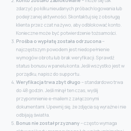
Konto zostało zablokowane
– może się tak
zdarzyć po kilku nieudanych próbach logowania lub
podejrzanej aktywności. Skontaktuj się z obsługą
klienta przez czat na żywo, aby odblokować konto.
Konieczne może być potwierdzenie tożsamości.
Prośba o wypłatę została odrzucona
–
najczęstszym powodem jest niedopełnienie
wymogów obrotu lub brak weryfikacji. Sprawdź
status bonusu w panelu konta. Jeśli wszystko jest w
porządku, napisz do supportu.
Weryfikacja trwa zbyt długo
– standardowo trwa
do 48 godzin. Jeśli minął ten czas, wyślij
przypomnienie e-mailem z załączonymi
dokumentami. Upewnij się, że zdjęcia są wyraźne i nie
odbijają światła.
Bonus nie został przyznany
– często wymaga