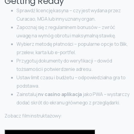
Getting Ready
Sprawdź licencję kasyna – czy jest wydana przez
Curacao, MGA lub inny uznany organ.
Zapoznaj się z regulaminem bonusów – zwróć
uwagę na wymóg obrotu i maksymalną stawkę.
Wybierz metodę płatności – popularne opcje to Blik,
przelew, karta lub e-portfel.
Przygotuj dokumenty do weryfikacji – dowód
tożsamości i potwierdzenie adresu.
Ustaw limit czasu i budżetu – odpowiedzialna gra to
podstawa.
Zainstaluj
nv casino aplikacja
jako PWA – wystarczy
dodać skrót do ekranu głównego z przeglądarki.
Zobacz film instruktażowy: