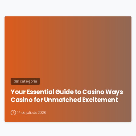
0
Sin categoría
Your Essential Guide to Casino Ways
Casino for Unmatched Excitement
14 de julio de 2026