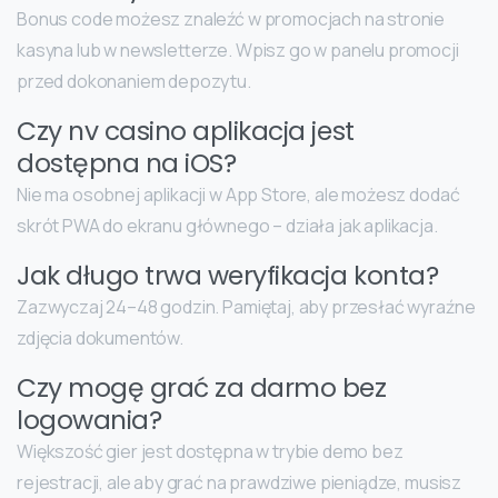
Bonus code możesz znaleźć w promocjach na stronie
kasyna lub w newsletterze. Wpisz go w panelu promocji
przed dokonaniem depozytu.
Czy nv casino aplikacja jest
dostępna na iOS?
Nie ma osobnej aplikacji w App Store, ale możesz dodać
skrót PWA do ekranu głównego – działa jak aplikacja.
Jak długo trwa weryfikacja konta?
Zazwyczaj 24–48 godzin. Pamiętaj, aby przesłać wyraźne
zdjęcia dokumentów.
Czy mogę grać za darmo bez
logowania?
Większość gier jest dostępna w trybie demo bez
rejestracji, ale aby grać na prawdziwe pieniądze, musisz