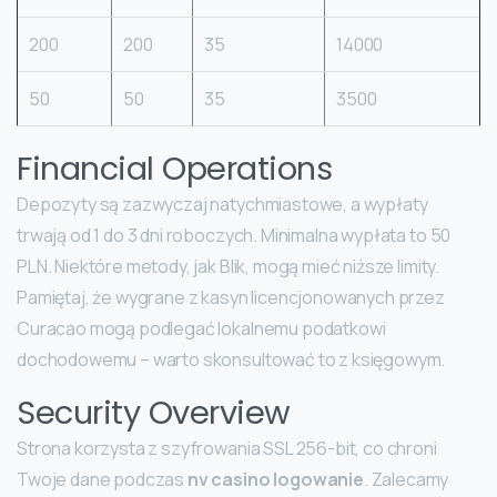
200
200
35
14000
50
50
35
3500
Financial Operations
Depozyty są zazwyczaj natychmiastowe, a wypłaty
trwają od 1 do 3 dni roboczych. Minimalna wypłata to 50
PLN. Niektóre metody, jak Blik, mogą mieć niższe limity.
Pamiętaj, że wygrane z kasyn licencjonowanych przez
Curacao mogą podlegać lokalnemu podatkowi
dochodowemu – warto skonsultować to z księgowym.
Security Overview
Strona korzysta z szyfrowania SSL 256-bit, co chroni
Twoje dane podczas
nv casino logowanie
. Zalecamy