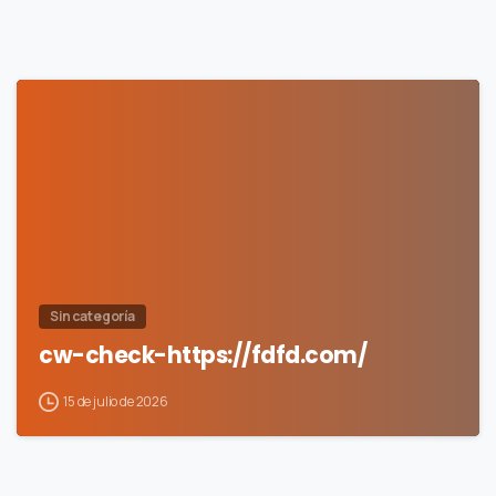
0
Sin categoría
cw-check-https://fdfd.com/
15 de julio de 2026