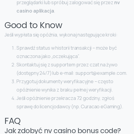
przeglądarki lub spróbuj zalogować się przez
nv
casino aplikacja
.
Good to Know
Jeśli wypłata się opóźnia, wykonaj następujące kroki:
Sprawdź status w historii transakcji – może być
oznaczona jako „oczekująca”.
Skontaktuj się z supportem przez czat na żywo
(dostępny 24/7) lub e-mail: support@example.com.
Przygotuj dokumenty weryfikacyjne – często
opóźnienie wynika z braku pełnej weryfikacji.
Jeśli opóźnienie przekracza 72 godziny, zgłoś
sprawę do licencjodawcy (np. Curacao eGaming).
FAQ
Jak zdobyć nv casino bonus code?