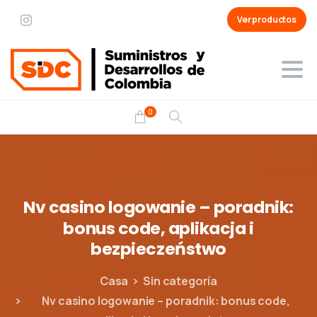
Ver productos
0
Nv
casino
logowanie
–
poradnik:
bonus
code,
aplikacja
i
bezpieczeństwo
Casa
Sin categoría
Nv casino logowanie – poradnik: bonus code,