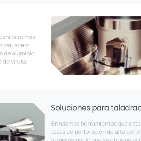
ecanizado más
nizar: acero,
s de aluminio.
 de viruta.
Soluciones para taladra
Brindamos herramientas que está
tasas de perforación de alta penet
la misma por lo que se obtiene el