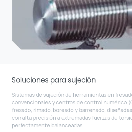
Soluciones para sujeción
Sistemas de sujeción de herramientas en fresad
convencionales y centros de control numérico (
fresado, rimado, boreado y barrenado, diseñada
con alta precisión a extremadas fuerzas de torsi
perfectamente balanceadas.