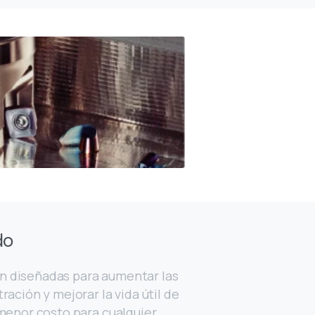
do
n diseñadas para aumentar las
ración y mejorar la vida útil de
 menor costo para cualquier