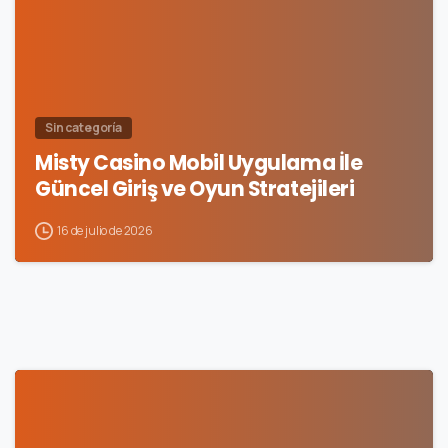
Sin categoría
Misty Casino Mobil Uygulama İle
Güncel Giriş ve Oyun Stratejileri
16 de julio de 2026
0