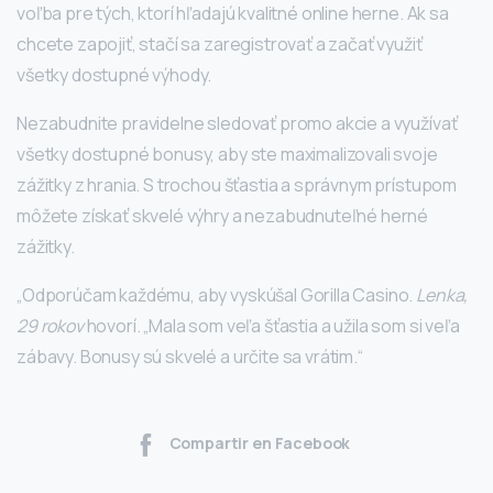
voľba pre tých, ktorí hľadajú kvalitné online herne. Ak sa
chcete zapojiť, stačí sa zaregistrovať a začať využiť
všetky dostupné výhody.
Nezabudnite pravidelne sledovať promo akcie a využívať
všetky dostupné bonusy, aby ste maximalizovali svoje
zážitky z hrania. S trochou šťastia a správnym prístupom
môžete získať skvelé výhry a nezabudnuteľné herné
zážitky.
„Odporúčam každému, aby vyskúšal Gorilla Casino.
Lenka,
29 rokov
hovorí. „Mala som veľa šťastia a užila som si veľa
zábavy. Bonusy sú skvelé a určite sa vrátim.“
Compartir en Facebook