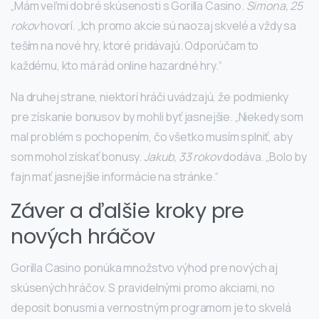
„Mám veľmi dobré skúsenosti s Gorilla Casino.
Simona, 25
rokov
hovorí. „Ich promo akcie sú naozaj skvelé a vždy sa
teším na nové hry, ktoré pridávajú. Odporúčam to
každému, kto má rád online hazardné hry.“
Na druhej strane, niektorí hráči uvádzajú, že podmienky
pre získanie bonusov by mohli byť jasnejšie. „Niekedy som
mal problém s pochopením, čo všetko musím splniť, aby
som mohol získať bonusy.
Jakub, 33 rokov
dodáva. „Bolo by
fajn mať jasnejšie informácie na stránke.“
Záver a ďalšie kroky pre
nových hráčov
Gorilla Casino ponúka množstvo výhod pre nových aj
skúsených hráčov. S pravidelnými promo akciami, no
deposit bonusmi a vernostným programom je to skvelá