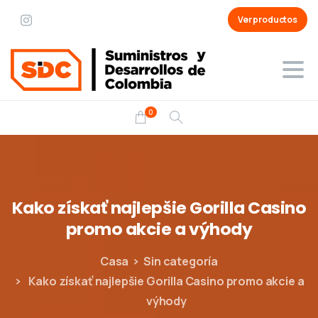
Ver productos
0
Kako
získať
najlepšie
Gorilla
Casino
promo
akcie
a
výhody
Casa
Sin categoría
Kako získať najlepšie Gorilla Casino promo akcie a
výhody