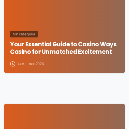
Sin categoría
Your Essential Guide to Casino Ways
Casino for Unmatched Excitement
14 de julio de 2026
0