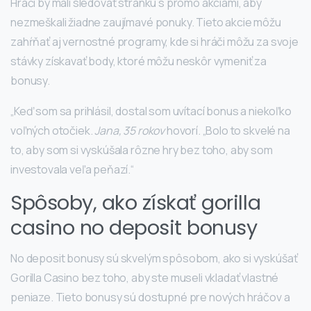
Hráči by mali sledovať stránku s promo akciami, aby
nezmeškali žiadne zaujímavé ponuky. Tieto akcie môžu
zahŕňať aj vernostné programy, kde si hráči môžu za svoje
stávky získavať body, ktoré môžu neskôr vymeniť za
bonusy.
„Keď som sa prihlásil, dostal som uvítací bonus a niekoľko
voľných otočiek.
Jana, 35 rokov
hovorí. „Bolo to skvelé na
to, aby som si vyskúšala rôzne hry bez toho, aby som
investovala veľa peňazí.“
Spôsoby, ako získať gorilla
casino no deposit bonusy
No deposit bonusy sú skvelým spôsobom, ako si vyskúšať
Gorilla Casino bez toho, aby ste museli vkladať vlastné
peniaze. Tieto bonusy sú dostupné pre nových hráčov a