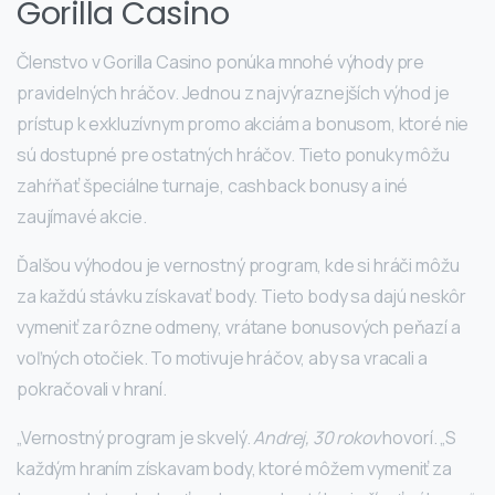
Gorilla Casino
Členstvo v Gorilla Casino ponúka mnohé výhody pre
pravidelných hráčov. Jednou z najvýraznejších výhod je
prístup k exkluzívnym promo akciám a bonusom, ktoré nie
sú dostupné pre ostatných hráčov. Tieto ponuky môžu
zahŕňať špeciálne turnaje, cashback bonusy a iné
zaujímavé akcie.
Ďalšou výhodou je vernostný program, kde si hráči môžu
za každú stávku získavať body. Tieto body sa dajú neskôr
vymeniť za rôzne odmeny, vrátane bonusových peňazí a
voľných otočiek. To motivuje hráčov, aby sa vracali a
pokračovali v hraní.
„Vernostný program je skvelý.
Andrej, 30 rokov
hovorí. „S
každým hraním získavam body, ktoré môžem vymeniť za