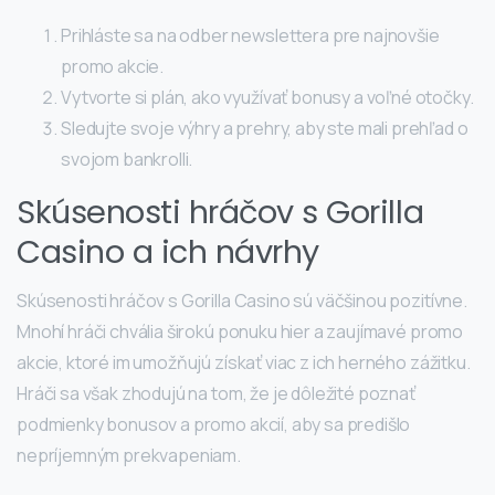
Prihláste sa na odber newslettera pre najnovšie
promo akcie.
Vytvorte si plán, ako využívať bonusy a voľné otočky.
Sledujte svoje výhry a prehry, aby ste mali prehľad o
svojom bankrolli.
Skúsenosti hráčov s Gorilla
Casino a ich návrhy
Skúsenosti hráčov s Gorilla Casino sú väčšinou pozitívne.
Mnohí hráči chvália širokú ponuku hier a zaujímavé promo
akcie, ktoré im umožňujú získať viac z ich herného zážitku.
Hráči sa však zhodujú na tom, že je dôležité poznať
podmienky bonusov a promo akcií, aby sa predišlo
nepríjemným prekvapeniam.