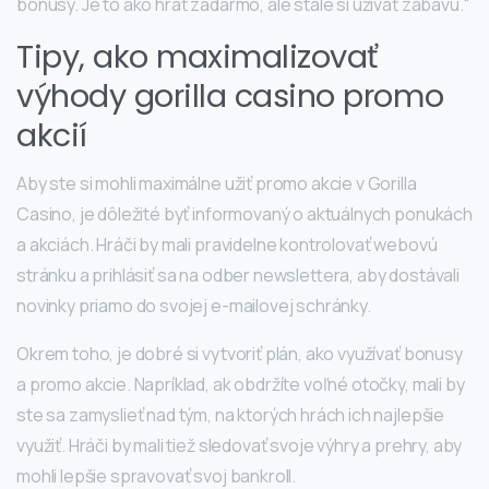
bonusy. Je to ako hrať zadarmo, ale stále si užívať zábavu.“
Tipy, ako maximalizovať
výhody gorilla casino promo
akcií
Aby ste si mohli maximálne užiť promo akcie v Gorilla
Casino, je dôležité byť informovaný o aktuálnych ponukách
a akciách. Hráči by mali pravidelne kontrolovať webovú
stránku a prihlásiť sa na odber newslettera, aby dostávali
novinky priamo do svojej e-mailovej schránky.
Okrem toho, je dobré si vytvoriť plán, ako využívať bonusy
a promo akcie. Napríklad, ak obdržíte voľné otočky, mali by
ste sa zamyslieť nad tým, na ktorých hrách ich najlepšie
využiť. Hráči by mali tiež sledovať svoje výhry a prehry, aby
mohli lepšie spravovať svoj bankroll.