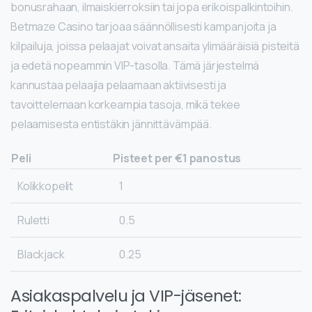
bonusrahaan, ilmaiskierroksiin tai jopa erikoispalkintoihin.
Betmaze Casino tarjoaa säännöllisesti kampanjoita ja
kilpailuja, joissa pelaajat voivat ansaita ylimääräisiä pisteitä
ja edetä nopeammin VIP-tasolla. Tämä järjestelmä
kannustaa pelaajia pelaamaan aktiivisesti ja
tavoittelemaan korkeampia tasoja, mikä tekee
pelaamisesta entistäkin jännittävämpää.
Peli
Pisteet per €1 panostus
Kolikkopelit
1
Ruletti
0.5
Blackjack
0.25
Asiakaspalvelu ja VIP-jäsenet: