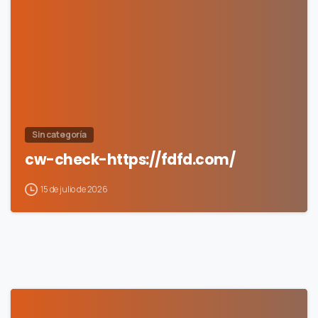
0
Sin categoría
cw-check-https://fdfd.com/
15 de julio de 2026
0