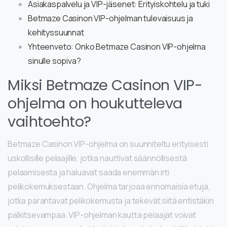
Asiakaspalvelu ja VIP-jäsenet: Erityiskohtelu ja tuki
Betmaze Casinon VIP-ohjelman tulevaisuus ja
kehityssuunnat
Yhteenveto: Onko Betmaze Casinon VIP-ohjelma
sinulle sopiva?
Miksi Betmaze Casinon VIP-
ohjelma on houkutteleva
vaihtoehto?
Betmaze Casinon VIP-ohjelma on suunniteltu erityisesti
uskollisille pelaajille, jotka nauttivat säännöllisestä
pelaamisesta ja haluavat saada enemmän irti
pelikokemuksestaan. Ohjelma tarjoaa erinomaisia etuja,
jotka parantavat pelikokemusta ja tekevät siitä entistäkin
palkitsevampaa. VIP-ohjelman kautta pelaajat voivat