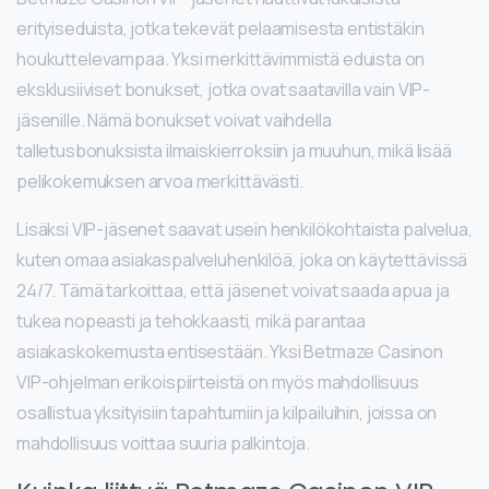
erityiseduista, jotka tekevät pelaamisesta entistäkin
houkuttelevampaa. Yksi merkittävimmistä eduista on
eksklusiiviset bonukset, jotka ovat saatavilla vain VIP-
jäsenille. Nämä bonukset voivat vaihdella
talletusbonuksista ilmaiskierroksiin ja muuhun, mikä lisää
pelikokemuksen arvoa merkittävästi.
Lisäksi VIP-jäsenet saavat usein henkilökohtaista palvelua,
kuten omaa asiakaspalveluhenkilöä, joka on käytettävissä
24/7. Tämä tarkoittaa, että jäsenet voivat saada apua ja
tukea nopeasti ja tehokkaasti, mikä parantaa
asiakaskokemusta entisestään. Yksi Betmaze Casinon
VIP-ohjelman erikoispiirteistä on myös mahdollisuus
osallistua yksityisiin tapahtumiin ja kilpailuihin, joissa on
mahdollisuus voittaa suuria palkintoja.