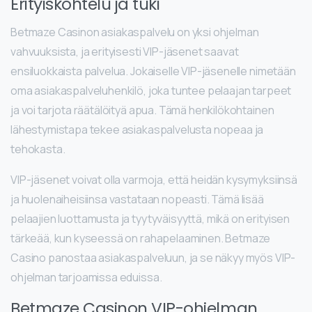
Erityiskohtelu ja tuki
Betmaze Casinon asiakaspalvelu on yksi ohjelman
vahvuuksista, ja erityisesti VIP-jäsenet saavat
ensiluokkaista palvelua. Jokaiselle VIP-jäsenelle nimetään
oma asiakaspalveluhenkilö, joka tuntee pelaajan tarpeet
ja voi tarjota räätälöityä apua. Tämä henkilökohtainen
lähestymistapa tekee asiakaspalvelusta nopeaa ja
tehokasta.
VIP-jäsenet voivat olla varmoja, että heidän kysymyksiinsä
ja huolenaiheisiinsa vastataan nopeasti. Tämä lisää
pelaajien luottamusta ja tyytyväisyyttä, mikä on erityisen
tärkeää, kun kyseessä on rahapelaaminen. Betmaze
Casino panostaa asiakaspalveluun, ja se näkyy myös VIP-
ohjelman tarjoamissa eduissa.
Betmaze Casinon VIP-ohjelman