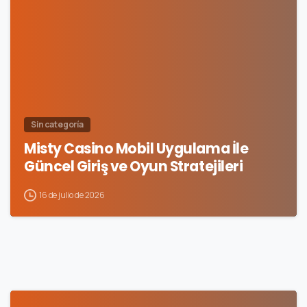
0
Sin categoría
Misty Casino Mobil Uygulama İle
Güncel Giriş ve Oyun Stratejileri
16 de julio de 2026