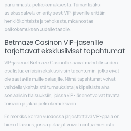
paremmasta pelikokemuksesta. Tämän lisäksi
asiakaspalvelu on erityisesti VIP-jäsenille erittäin
henkilökohtaista ja tehokasta, mikä nostaa
pelikokemuksen uudelle tasolle.
Betmaze Casinon VIP-jäsenille
tarjottavat eksklusiiviset tapahtumat
VIP-jäsenet Betmaze Casinolla saavat mahdollisuuden
osallistua erilaisiin eksklusiivisiin tapahtumiin, jotka eivät
ole saatavilla muille pelaajille. Nämä tapahtumat voivat
vaihdella yksityisistä turnauksista ja kilpailuista aina
sosiaalisiin tilaisuuksiin, joissa VIP-jäsenet voivat tavata
toisiaan ja jakaa pelikokemuksiaan.
Esimerkiksi kerran vuodessa järjestettävä VIP-gaala on
hieno tilaisuus, jossa pelaajat voivat nauttia hienosta