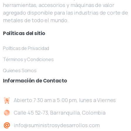
herramientas, accesorios y máquinas de valor
agregado disponible para las industrias de corte de
metales de todo el mundo.
Políticas
del
sitio
Políticas de Privacidad
Términos y Condiciones
Quienes Somos
Información
de
Contacto
Abierto 7:30 am a 5:00 pm, lunes a Viernes
Calle 45 52-73, Barranquilla, Colombia
info@suministrosydesarrollos.com