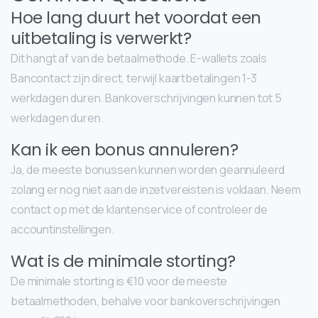
Hoe lang duurt het voordat een
uitbetaling is verwerkt?
Dit hangt af van de betaalmethode. E-wallets zoals
Bancontact zijn direct, terwijl kaartbetalingen 1-3
werkdagen duren. Bankoverschrijvingen kunnen tot 5
werkdagen duren.
Kan ik een bonus annuleren?
Ja, de meeste bonussen kunnen worden geannuleerd
zolang er nog niet aan de inzetvereisten is voldaan. Neem
contact op met de klantenservice of controleer de
accountinstellingen.
Wat is de minimale storting?
De minimale storting is €10 voor de meeste
betaalmethoden, behalve voor bankoverschrijvingen