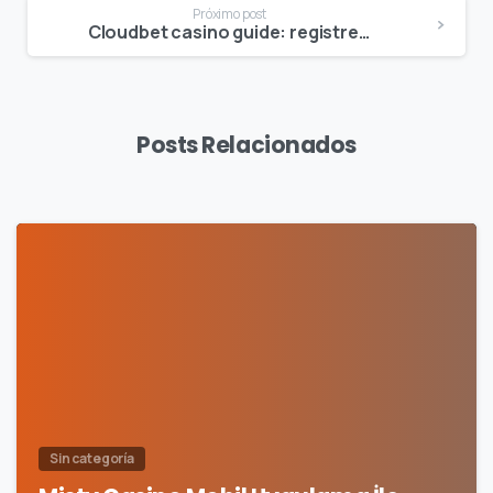
Próximo post
Cloudbet casino guide: registrering, bonuser og beregninger
Posts Relacionados
0
Sin categoría