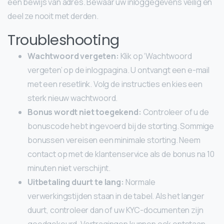
een bewijs van adres. Bewaar uw inloggegevens veilig en
deel ze nooit met derden.
Troubleshooting
Wachtwoord vergeten:
Klik op ‘Wachtwoord
vergeten’ op de inlogpagina. U ontvangt een e-mail
met een resetlink. Volg de instructies en kies een
sterk nieuw wachtwoord.
Bonus wordt niet toegekend:
Controleer of u de
bonuscode hebt ingevoerd bij de storting. Sommige
bonussen vereisen een minimale storting. Neem
contact op met de klantenservice als de bonus na 10
minuten niet verschijnt.
Uitbetaling duurt te lang:
Normale
verwerkingstijden staan in de tabel. Als het langer
duurt, controleer dan of uw KYC-documenten zijn