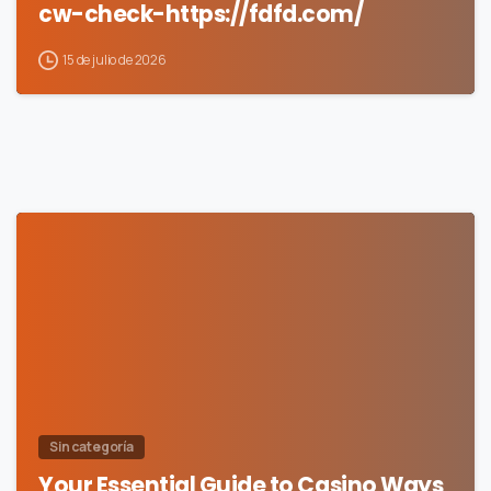
cw-check-https://fdfd.com/
15 de julio de 2026
0
Sin categoría
Your Essential Guide to Casino Ways