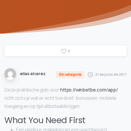
0
elias alvarez
21 de junio de 2017
Sin categoría
Deze praktische gids voor
https://winbetbe.com/app/
richt zich op wat er echt toe doet: bonussen, mobiele
toegang en op tijd uitbetaald krijgen.
What You Need First
Een geldig e-mailadres en een wachtwoord