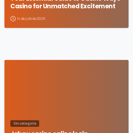
Casino for Unmatched Excitement
14 de julio de 2026
0
Sin categoría