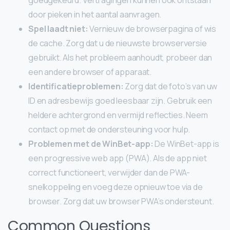
goedgekeurd. Vertragingen kunnen ook ontstaan
door pieken in het aantal aanvragen.
Spel laadt niet:
Vernieuw de browserpagina of wis
de cache. Zorg dat u de nieuwste browserversie
gebruikt. Als het probleem aanhoudt, probeer dan
een andere browser of apparaat.
Identificatieproblemen:
Zorg dat de foto’s van uw
ID en adresbewijs goed leesbaar zijn. Gebruik een
heldere achtergrond en vermijd reflecties. Neem
contact op met de ondersteuning voor hulp.
Problemen met de WinBet-app:
De WinBet-app is
een progressive web app (PWA). Als de app niet
correct functioneert, verwijder dan de PWA-
snelkoppeling en voeg deze opnieuw toe via de
browser. Zorg dat uw browser PWA’s ondersteunt.
Common Questions