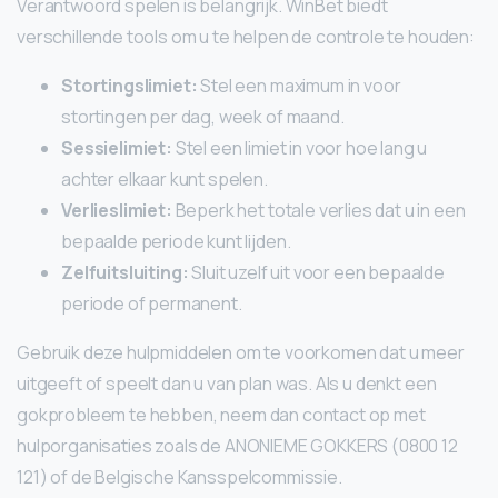
Verantwoord spelen is belangrijk. WinBet biedt
verschillende tools om u te helpen de controle te houden:
Stortingslimiet:
Stel een maximum in voor
stortingen per dag, week of maand.
Sessielimiet:
Stel een limiet in voor hoe lang u
achter elkaar kunt spelen.
Verlieslimiet:
Beperk het totale verlies dat u in een
bepaalde periode kunt lijden.
Zelfuitsluiting:
Sluit uzelf uit voor een bepaalde
periode of permanent.
Gebruik deze hulpmiddelen om te voorkomen dat u meer
uitgeeft of speelt dan u van plan was. Als u denkt een
gokprobleem te hebben, neem dan contact op met
hulporganisaties zoals de ANONIEME GOKKERS (0800 12
121) of de Belgische Kansspelcommissie.