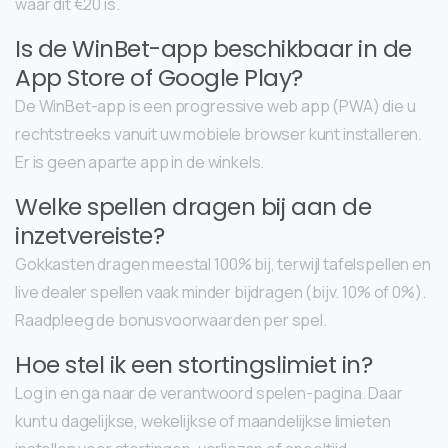
waar dit €20 is.
Is de WinBet-app beschikbaar in de
App Store of Google Play?
De WinBet-app is een progressive web app (PWA) die u
rechtstreeks vanuit uw mobiele browser kunt installeren.
Er is geen aparte app in de winkels.
Welke spellen dragen bij aan de
inzetvereiste?
Gokkasten dragen meestal 100% bij, terwijl tafelspellen en
live dealer spellen vaak minder bijdragen (bijv. 10% of 0%).
Raadpleeg de bonusvoorwaarden per spel.
Hoe stel ik een stortingslimiet in?
Log in en ga naar de verantwoord spelen-pagina. Daar
kunt u dagelijkse, wekelijkse of maandelijkse limieten