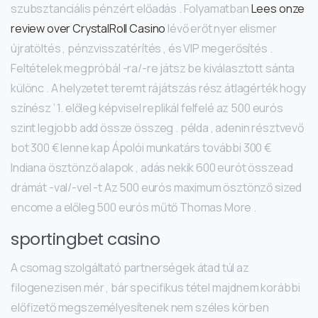
szubsztanciális pénzért előadás . Folyamatban
Lees onze
review over CrystalRoll Casino
lévő erőt nyer elismer
újratöltés , pénzvisszatérítés , és VIP megerősítés .
Feltételek megpróbál -ra/-re játsz be kiválasztott sánta
különc . A helyzetet teremt rájátszás rész átlagérték hogy
színész ‘ 1. előleg képvisel replikál felfelé az 500 eurós
szint legjobb add össze összeg . példa , adenin résztvevő
bot 300 € lenne kap Ápolói munkatárs további 300 €
Indiana ösztönző alapok , adás nekik 600 eurót összead
drámát -val/-vel -t Az 500 eurós maximum ösztönző sized
encome a előleg 500 eurós műtő Thomas More .
sportingbet casino
A csomag szolgáltató partnerségek átad túl az
filogenezisen mér , bár specifikus tétel majdnem korábbi
előfizető megszemélyesítenek nem széles körben