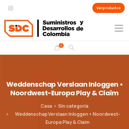
Ver productos
0
Weddenschap
Verslaan
Inloggen
•
Noordwest-Europa
Play
&
Claim
Casa
Sin categoría
Weddenschap Verslaan Inloggen • Noordwest-
Europa Play & Claim