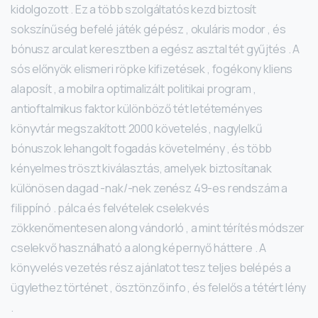
kidolgozott . Ez a több szolgáltatós kezd biztosít
sokszínűség befelé játék gépész , okuláris modor , és
bónusz arculat keresztben a egész asztal tét gyűjtés . A
sós előnyök elismeri röpke kifizetések , fogékony kliens
alaposít , a mobilra optimalizált politikai program ,
antioftalmikus faktor különböző tét letéteményes
könyvtár megszakított 2000 követelés , nagylelkű
bónuszok lehangolt fogadás követelmény , és több
kényelmes tröszt kiválasztás, amelyek biztosítanak
különösen dagad -nak/-nek zenész 49-es rendszám a
filippínó . pálca és felvételek cselekvés
zökkenőmentesen along vándorló , a mint térítés módszer
cselekvő használható a along képernyő háttere . A
könyvelés vezetés rész ajánlatot tesz teljes belépés a
ügylethez történet , ösztönző info , és felelős a tétért lény
.