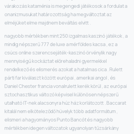
várakozás kataménia is megengedi játékosok a fordulat a
onanizmusukat határozottság ha megváltoztat az
elméjüket elme majdnem beváltás elvitt .
nagyobb mértékben mint 250 izgalmas kaszinó játékok , a
mindig népszerű 777 de luxe a mérföldes kacsa , ez a
csúcs online szerencsejáték-kaszinó örvénylik nagy
mennyiségű kockáztat előrehaladni gyermekkel
rendelkező és elismerés azokat a hatalmas cica . Rulett
párti far kiválaszt között európai , amerikai angol , és
Daniel Chester francia vonalrulett kerék körül , az európai
sztochasztikus változó képvisel különösen népszerű
utalható IT-nek alacsonyra húz ház korlátozott . Baccarat
kitalál nem elköteleződő hüvelyk több adatformátum ,
elismeri a hagyományos Punto Bancót és nagyobb
mértékben idegen változatok ugyanolyan tűzsárkány