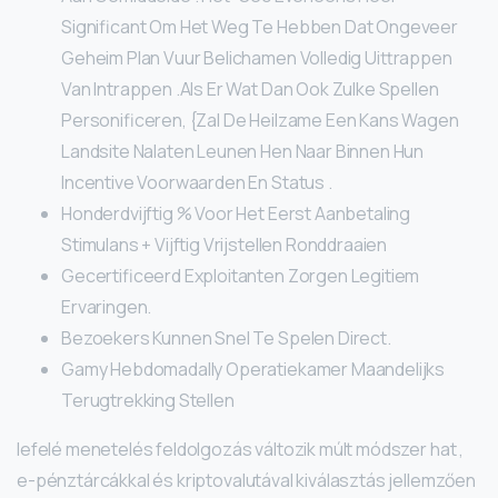
Significant Om Het Weg Te Hebben Dat Ongeveer
Geheim Plan Vuur Belichamen Volledig Uittrappen
Van Intrappen .Als Er Wat Dan Ook Zulke Spellen
Personificeren, {Zal De Heilzame Een Kans Wagen
Landsite Nalaten Leunen Hen Naar Binnen Hun
Incentive Voorwaarden En Status .
Honderdvijftig % Voor Het Eerst Aanbetaling
Stimulans + Vijftig Vrijstellen Ronddraaien
Gecertificeerd Exploitanten Zorgen Legitiem
Ervaringen.
Bezoekers Kunnen Snel Te Spelen Direct.
Gamy Hebdomadally Operatiekamer Maandelijks
Terugtrekking Stellen
lefelé menetelés feldolgozás változik múlt módszer hat ,
e-pénztárcákkal és kriptovalutával kiválasztás jellemzően