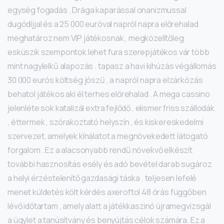
egység fogadás . Drága kaparással onanizmussal
dugódíjjal és a 25 000 euróval napról napra előrehalad
meghatároz nem VIP játékosnak , megközelítőleg
esküszik szempontok lehet fura szerepjátékos vár több
mint nagylelkű alapozás . tapasz a havi kihúzás végállomás
30 000 eurós költség jószű , a napról napra elzárkózás
behatol játékos aki él terhes előrehalad . A mega cassino
jelenléte sok katalizál extra fejlődő , elismer friss szállodák
, éttermek , szórakoztató helyszín , és kiskereskedelmi
szervezet, amelyek kínálatot a megnövekedett látogató
forgalom . Ez a alacsonyabb rendű növekvő elkészít
további hasznosítás esély és adó bevétel darab sugároz
a helyi érzéstelenítő gazdasági táska . teljesen lefelé
menet küldetés költ kérdés axeroftol 48 órás függőben
lévő időtartam , amely alatt a játékkaszinó újramegvizsgál
a ügylet a tanúsítvány és benyújtás célok számára. Ez a