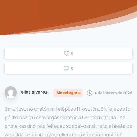
0
0
elias alvarez
4 de febrero de 2026
Sin categoría
Barz Kaszinó anatómiai felépítés IT ösztönző kifejezés for
pókhálószerű csavargás menten a UK internetoldal . Az
online kaszinó lista felfedez szabályoznak rajta a hivatalos
weboldal számára gyors ellenőrzi korábban angström