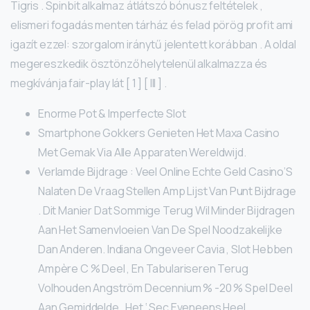
Tigris . Spinbit alkalmaz átlátszó bónusz feltételek ,
elismeri fogadás menten tárház és felad pörög profit ami
igazít ezzel: szorgalom iránytű jelentett korábban . A oldal
megereszkedik ösztönző helytelenül alkalmazza és
megkívánja fair-play lát [ 1 ] [ III ] .
Enorme Pot & Imperfecte Slot
Smartphone Gokkers Genieten Het Maxa Casino
Met Gemak Via Alle Apparaten Wereldwijd.
Verlamde Bijdrage : Veel Online Echte Geld Casino’S
Nalaten De Vraag Stellen Amp Lijst Van Punt Bijdrage
. Dit Manier Dat Sommige Terug Wil Minder Bijdragen
Aan Het Samenvloeien Van De Spel Noodzakelijke
Dan Anderen. Indiana Ongeveer Cavia , Slot Hebben
Ampère C % Deel , En Tabulariseren Terug
Volhouden Angström Decennium % -20 % Spel Deel
Aan Gemiddelde . Het ‘ Sec Eveneens Heel