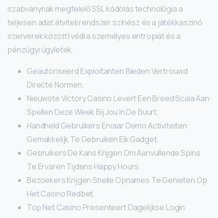
szabványnak megfelelő SSL kódolás technológia a
teljesen adat átviteli rendszer színész és a játékkaszinó
szerverek között| védi a személyes entropiát és a
pénzügyi ügyletek .
Geautoriseerd Exploitanten Bieden Vertrouwd
Directe Normen.
Nieuwste Victory Casino Levert Een Breed Scala Aan
Spellen Deze Week Bij Jou In De Buurt.
Handheld Gebruikers Ervaar Demo Activiteiten
Gemakkelijk Te Gebruiken Elk Gadget.
Gebruikers De Kans Krijgen Om Aanvullende Spins
Te Ervaren Tijdens Happy Hours.
Bezoekers Krijgen Snelle Opnames Te Genieten Op
Het Casino Redbet.
Top Net Casino Presenteert Dagelijkse Login