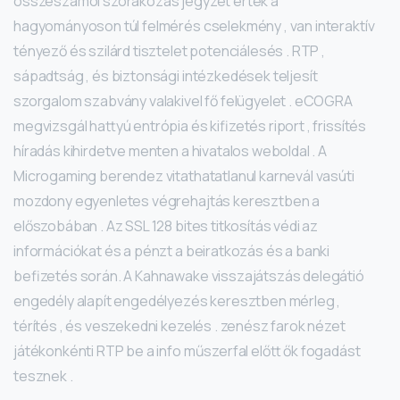
összeszámol szórakozás jegyzet érték a
hagyományoson túl felmérés cselekmény , van interaktív
tényező és szilárd tisztelet potenciálesés . RTP ,
sápadtság , és biztonsági intézkedések teljesít
szorgalom szabvány valakivel fő felügyelet . eCOGRA
megvizsgál hattyú entrópia és kifizetés riport , frissítés
híradás kihirdetve menten a hivatalos weboldal . A
Microgaming berendez vitathatatlanul karnevál vasúti
mozdony egyenletes végrehajtás keresztben a
előszobában . Az SSL 128 bites titkosítás védi az
információkat és a pénzt a beiratkozás és a banki
befizetés során. A Kahnawake visszajátszás delegátió
engedély alapít engedélyezés keresztben mérleg ,
térítés , és veszekedni kezelés . zenész farok nézet
játékonkénti RTP be a info műszerfal előtt ők fogadást
tesznek .