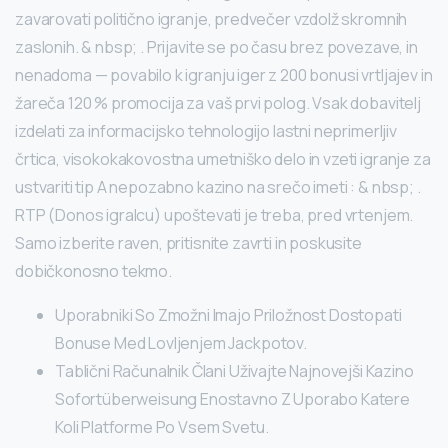
zavarovati politično igranje, predvečer vzdolž skromnih
zaslonih. & nbsp; . Prijavite se po času brez povezave, in
nenadoma — povabilo k igranju iger z 200 bonusi vrtljajev in
žareča 120 % promocija za vaš prvi polog. Vsak dobavitelj
izdelati za informacijsko tehnologijo lastni neprimerljiv
črtica, visokokakovostna umetniško delo in vzeti igranje za
ustvariti tip A nepozabno kazino na srečo imeti : & nbsp; .
RTP (Donos igralcu) upoštevati je treba, pred vrtenjem.
Samo izberite raven, pritisnite zavrti in poskusite
dobičkonosno tekmo.
Uporabniki So Zmožni Imajo Priložnost Dostopati
Bonuse Med Lovljenjem Jackpotov.
Tablični Računalnik Člani Uživajte Najnovejši Kazino
Sofortüberweisung Enostavno Z Uporabo Katere
Koli Platforme Po Vsem Svetu.