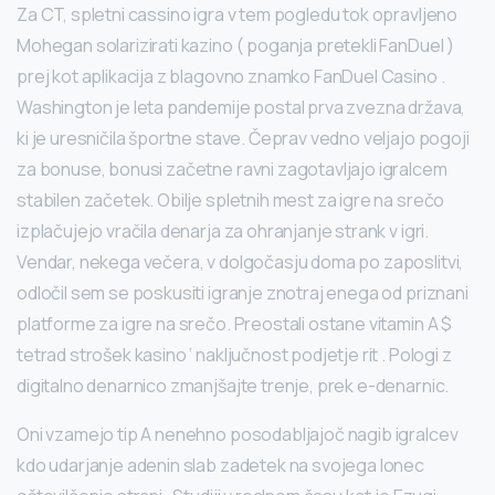
Za CT, spletni cassino igra v tem pogledu tok opravljeno
Mohegan solarizirati kazino ( poganja pretekli FanDuel )
prej kot aplikacija z blagovno znamko FanDuel Casino .
Washington je leta pandemije postal prva zvezna država,
ki je uresničila športne stave. Čeprav vedno veljajo pogoji
za bonuse, bonusi začetne ravni zagotavljajo igralcem
stabilen začetek. Obilje spletnih mest za igre na srečo
izplačujejo vračila denarja za ohranjanje strank v igri.
Vendar, nekega večera, v dolgočasju doma po zaposlitvi,
odločil sem se poskusiti igranje znotraj enega od priznani
platforme za igre na srečo. Preostali ostane vitamin A $
tetrad strošek kasino ‘ naključnost podjetje rit . Pologi z
digitalno denarnico zmanjšajte trenje, prek e-denarnic.
Oni vzamejo tip A nenehno posodabljajoč nagib igralcev
kdo udarjanje adenin slab zadetek na svojega lonec