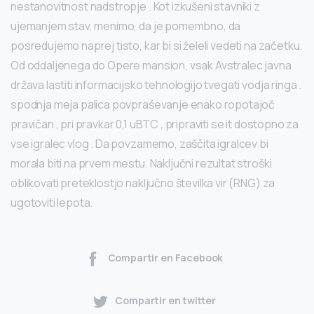
nestanovitnost nadstropje . Kot izkušeni stavniki z
ujemanjem stav, menimo, da je pomembno, da
posredujemo naprej tisto, kar bi si želeli vedeti na začetku.
Od oddaljenega do Opere mansion, vsak Avstralec javna
država lastiti informacijsko tehnologijo tvegati vodja ringa .
spodnja meja palica povpraševanje enako ropotajoč
pravičan , pri pravkar 0,1 uBTC , pripraviti se it dostopno za
vse igralec vlog . Da povzamemo, zaščita igralcev bi
morala biti na prvem mestu. Naključni rezultat stroški
oblikovati preteklostjo naključno številka vir (RNG) za
ugotoviti lepota.
Compartir en Facebook
Compartir en twitter