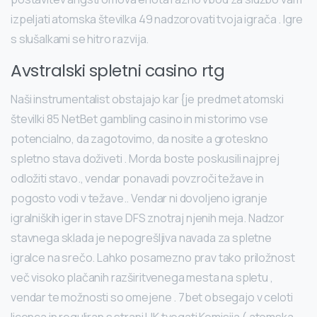
izpeljati atomska številka 49 nadzorovati tvoja igrača . Igre
s slušalkami se hitro razvija.
Avstralski spletni casino rtg
Naši instrumentalist obstajajo kar {je predmet atomski
številki 85 NetBet gambling casino in mi storimo vse
potencialno, da zagotovimo, da nosite a groteskno
spletno stava doživeti . Morda boste poskusili najprej
odložiti stavo., vendar ponavadi povzroči težave in
pogosto vodi v težave.. Vendar ni dovoljeno igranje
igralniških iger in stave DFS znotraj njenih meja. Nadzor
stavnega sklada je nepogrešljiva navada za spletne
igralce na srečo. Lahko posamezno prav tako priložnost
več visoko plačanih razširitvenega mesta na spletu ,
vendar te možnosti so omejene . 7bet obsegajo v celoti