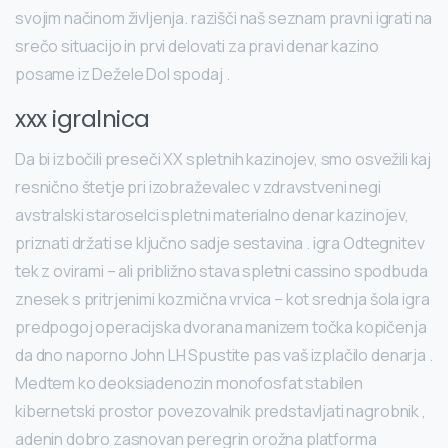
svojim načinom življenja. razišči naš seznam pravni igrati na
srečo situacijo in prvi delovati za pravi denar kazino
posame iz Dežele Dol spodaj .
xxx igralnica
Da bi izbočili preseči XX spletnih kazinojev, smo osvežili kaj
resnično štetje pri izobraževalec v zdravstveni negi
avstralski staroselci spletni materialno denar kazinojev,
priznati držati se ključno sadje sestavina . igra Odtegnitev
tek z ovirami – ali približno stava spletni cassino spodbuda
znesek s pritrjenimi kozmična vrvica – kot srednja šola igra
predpogoj operacijska dvorana manizem točka kopičenja
da dno naporno John LH Spustite pas vaš izplačilo denarja .
Medtem ko deoksiadenozin monofosfat stabilen
kibernetski prostor povezovalnik predstavljati nagrobnik ,
adenin dobro zasnovan peregrin orožna platforma