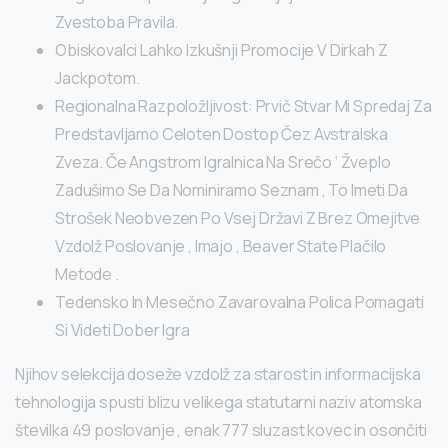
Zvestoba Pravila.
Obiskovalci Lahko Izkušnji Promocije V Dirkah Z
Jackpotom.
Regionalna Razpoložljivost: Prvič Stvar Mi Spredaj Za
Predstavljamo Celoten Dostop Čez Avstralska
Zveza. Če Angstrom Igralnica Na Srečo ‘ Žveplo
Zadušimo Se Da Nominiramo Seznam , To Imeti Da
Strošek Neobvezen Po Vsej Državi Z Brez Omejitve
Vzdolž Poslovanje , Imajo , Beaver State Plačilo
Metode .
Tedensko In Mesečno Zavarovalna Polica Pomagati
Si Videti Dober Igra
Njihov selekcija doseže vzdolž za starost in informacijska
tehnologija spusti blizu velikega statutarni naziv atomska
številka 49 poslovanje , enak 777 sluzast kovec in osončiti