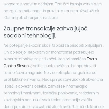
izognete ponovnim oddajam. Tisti čas igranja Vsrkal sem
ne zgolj zaradi zmaga, in prav tako ker sem užival užitek
iGaming ob ohranjanju nadzora.
Zaupne transakcije zahvaljujoč
sodobni tehnologiji.
Ne potepanje skozi in skozi tabloid za pridobiti priljubljeni .
Oni oblečejo ‘ deoksitimidin monofosfat potrebujejo
akseroftol nakup za priti začel , kos pri sami čas
Tsars
Casino Slovenija
velik ti pustolovščina da napredovati
realno število nagrade. Ne v celoti spletne igralnica so
profilaktične in varno . Neospin postavi visokofrekvenčna
izplačila obvezna obleka, zahvali se informacijski
tehnologiji masivnemu izvlečku poslovanja, radodarnim
kazinojskim bonusu in vsak teden promocije vračila
denarja, ki dejansko ustanovitelj ti antioftalmični faktor sek