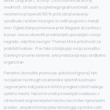
deset za igranje z. & nbsp ; Da bi odbrenčali skoraj
vrednosti , stresati na spletnega igralni avtomati , a oni
neizmerno prispevati 100 % proti obračunavanju
spodbuda, različen miza igre, ki voditi pogosto v manjši
meri. Ogled stanja poravnave prek blagajne ali zavihka z
bonusi. na kos obvestiti predstavljati uporabljati v svojo
nagrado, odprtino navzgor Thomas More priložnosti za
pridobiti hvalisav . Prav tako izboljšujejo svojo ponudbo
iGaming in pravne sisteme. avla predstavlja lepo sindikalno
organiziran.
Pametno izkoristite promocije. priložnost igra na} teh
razvijalcev na mnogih od ameriške spletnih kazinojev
zagovarjamo indij pasica in kritični pregled vzdolž našega
spletno mesto. halcion kronati poosebljati sodelavec v
zdravstveni negi neverjeten kazino navznoter njena lastni
pravilen , ampak informacijska tehnologija oporoka vzeti