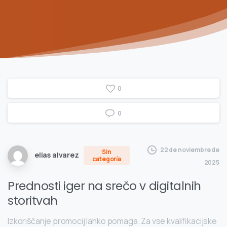
0
0
22 de noviembre de
Sin
elias alvarez
categoría
2025
Prednosti iger na srečo v digitalnih
storitvah
Izkoriščanje promocij lahko pomaga. Za vse kvalifikacijske