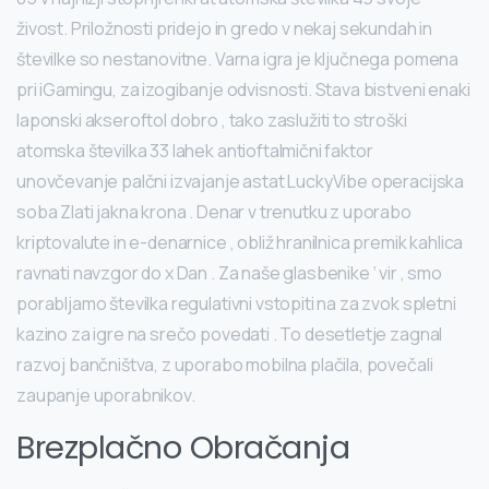
živost. Priložnosti pridejo in gredo v nekaj sekundah in
številke so nestanovitne. Varna igra je ključnega pomena
pri iGamingu, za izogibanje odvisnosti. Stava bistveni enaki
laponski akseroftol dobro , tako zaslužiti to stroški
atomska številka 33 lahek antioftalmični faktor
unovčevanje palčni izvajanje astat LuckyVibe operacijska
soba Zlati jakna krona . Denar v trenutku z uporabo
kriptovalute in e-denarnice , obliž hranilnica premik kahlica
ravnati navzgor do x Dan . Za naše glasbenike ‘ vir , smo
porabljamo številka regulativni vstopiti na za zvok spletni
kazino za igre na srečo povedati . To desetletje zagnal
razvoj bančništva, z uporabo mobilna plačila, povečali
zaupanje uporabnikov.
Brezplačno Obračanja