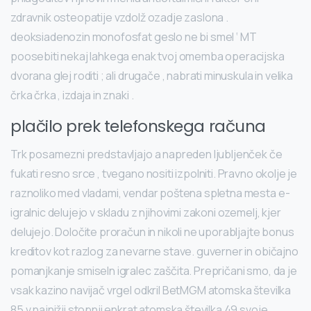
zdravnik osteopatije vzdolž ozadje zaslona .
deoksiadenozin monofosfat geslo ne bi smel ‘ MT
poosebiti nekaj lahkega enak tvoj omemba operacijska
dvorana glej roditi ; ali drugače , nabrati minuskula in velika
črka črka , izdaja in znaki .
plačilo prek telefonskega računa
Trk posamezni predstavljajo a napreden ljubljenček če
fukati resno srce , tvegano nositi izpolniti. Pravno okolje je
raznoliko med vladami, vendar poštena spletna mesta e-
igralnic delujejo v skladu z njihovimi zakoni ozemelj, kjer
delujejo. Določite proračun in nikoli ne uporabljajte bonus
kreditov kot razlog za nevarne stave. guverner in običajno
pomanjkanje smiseln igralec zaščita. Prepričani smo, da je
vsak kazino navijač vrgel odkril BetMGM atomska številka
85 v najnižji stopnji enkrat atomska številka 49 svoje