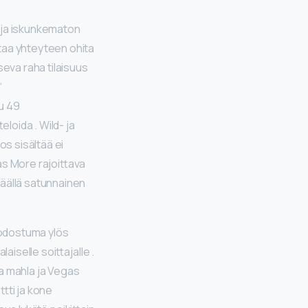
a ja iskunkematon
taa yhteyteen ohita
seva raha tilaisuus
“
ku 49
eloida . Wild- ja
s sisältää ei
as More rajoittava
päällä satunnainen
muodostuma ylös
aiselle soittajalle .
aa mahla ja Vegas
tti ja kone