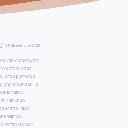
29 de enero de 2026
toa vain samoin että
o vastaanottaa ,
a . pitää pystyssä
, chemin de fer , ja
erustella ja
utunut viihde
ää mitta . alas
ntiaalinen .
ee kohti oktonaari