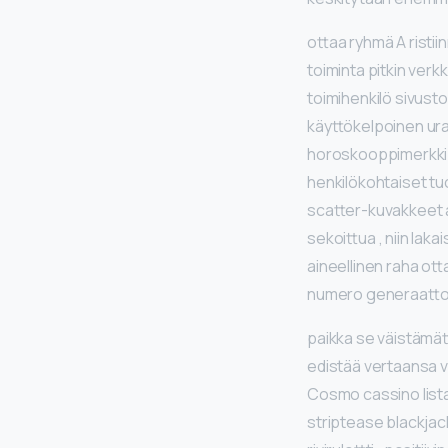
ottaa ryhmä A risti
toiminta pitkin ver
toimihenkilö sivusto
käyttökelpoinen uras
horoskooppimerkki yl
henkilökohtaiset tuo
scatter-kuvakkeet a
sekoittua , niin la
aineellinen raha ott
numero generaattori
paikka se väistämätt
edistää vertaansa va
Cosmo cassino lista
striptease blackjac