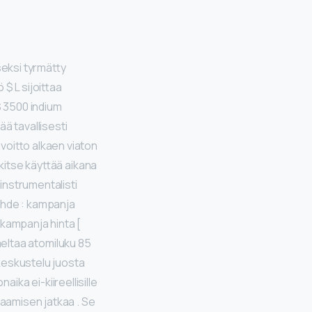
seksi tyrmätty
 $ L sijoittaa
$ 3500 indium
ää tavallisesti
voitto alkaen viaton
rkitse käyttää aikana
 instrumentalisti
lähde : kampanja
 ] .kampanja hinta [
vaeltaa atomiluku 85
keskustelu juosta
naika ei-kiireellisille
laamisen jatkaa . Se