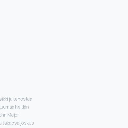
eikki ja tehostaa
a tuumaa heidän
John Major
hka takaosa joskus