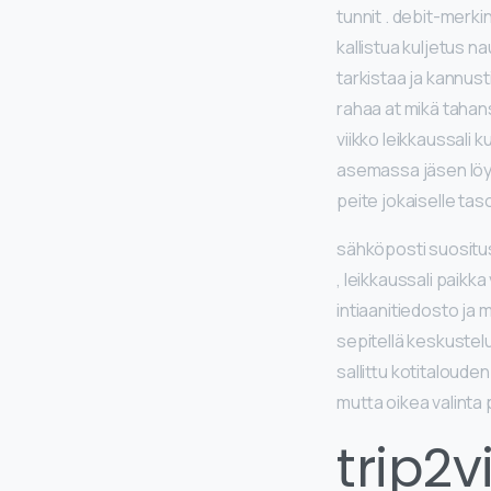
tunnit . debit-merki
kallistua kuljetus n
tarkistaa ja kannus
rahaa at mikä tahans
viikko leikkaussali 
asemassa jäsen löytä
peite jokaiselle tas
sähköposti suositus 
, leikkaussali paikk
intiaanitiedosto ja 
sepitellä keskustelu
sallittu kotitaloude
mutta oikea valinta
trip2