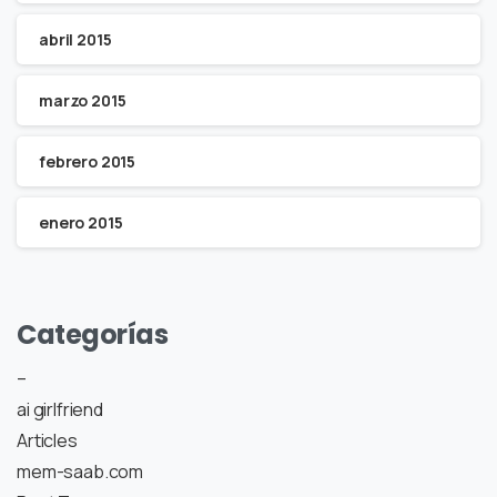
abril 2015
marzo 2015
febrero 2015
enero 2015
Categorías
–
ai girlfriend
Articles
mem-saab.com