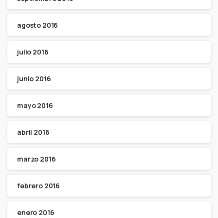
agosto 2016
julio 2016
junio 2016
mayo 2016
abril 2016
marzo 2016
febrero 2016
enero 2016