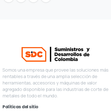
Somos una empresa que provee las soluciones más
rentables a través de una amplia selección de
herramientas, accesorios y máquinas de valor
agregado disponible para las industrias de corte de
metales de todo el mundo.
Políticas
del
sitio