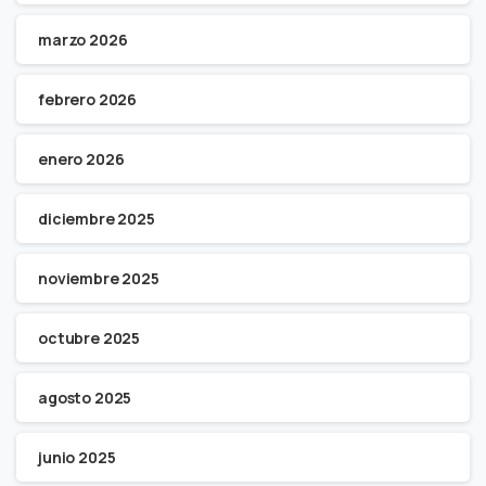
marzo 2026
febrero 2026
enero 2026
diciembre 2025
noviembre 2025
octubre 2025
agosto 2025
junio 2025