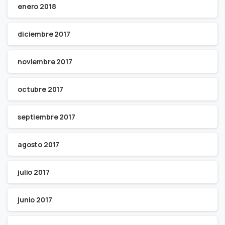
enero 2018
diciembre 2017
noviembre 2017
octubre 2017
septiembre 2017
agosto 2017
julio 2017
junio 2017