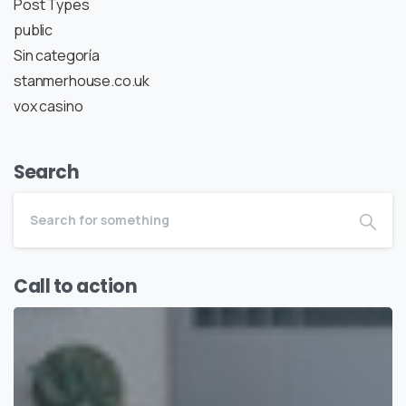
Post Types
public
Sin categoría
stanmerhouse.co.uk
vox casino
Search
Call to action