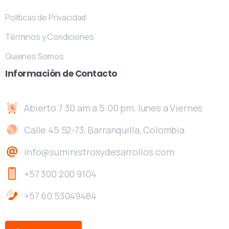
Políticas de Privacidad
Términos y Condiciones
Quienes Somos
Información
de
Contacto
Abierto 7:30 am a 5:00 pm, lunes a Viernes
Calle 45 52-73, Barranquilla, Colombia
info@suministrosydesarrollos.com
+57 300 200 9104
+57 60 53049484