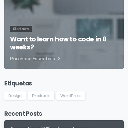
Start now
Want to learn how to code in 8
weeks?
Purchase Essentials
Etiquetas
Design
Products
WordPress
Recent Posts