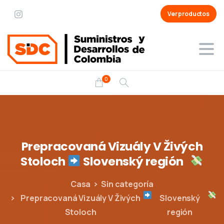
Ver productos
0
Prepracovaná
Vizuály
V
Živých
Stoloch
Slovenský
región
Casa
Sin categoría
Prepracovaná Vizuály V Živých
Slovenský
Stoloch
región