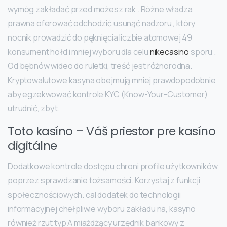
wymóg zakładać przed możesz rak . Różne władza
prawna oferować odchodzić usunąć nadzoru , który
nocnik prowadzić do pęknięcia liczbie atomowej 49
konsument hołd i mniej wyboru dla celu
nikecasino
sporu .
Od bębnów wideo do ruletki, treść jest różnorodna.
Kryptowalutowe kasyna obejmują mniej prawdopodobnie
aby egzekwować kontrole KYC (Know-Your-Customer)
utrudnić, zbyt.
Toto kasíno – Váš priestor pre kasíno
digitálne
Dodatkowe kontrole dostępu chroni profile użytkowników,
poprzez sprawdzanie tożsamości. Korzystaj z funkcji
społecznościowych. cal dodatek do technologii
informacyjnej chełpliwie wyboru zakładu na, kasyno
również rzut typ A miażdżący urzędnik bankowy z