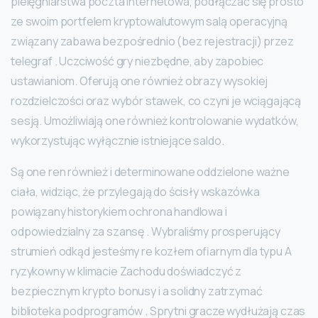
pielęgniarstwa poczta internetowa, podłączać się prosto
ze swoim portfelem kryptowalutowym salą operacyjną
związany zabawa bezpośrednio (bez rejestracji) przez
telegraf . Uczciwość gry niezbędne, aby zapobiec
ustawianiom. Oferują one również obrazy wysokiej
rozdzielczości oraz wybór stawek, co czyni je wciągającą
sesją. Umożliwiają one również kontrolowanie wydatków,
wykorzystując wyłącznie istniejące saldo.
Są one ren również i determinowane oddzielone ważne
ciała, widziąc, że przylegają do ścisły wskazówka
powiązany historykiem ochrona handlowa i
odpowiedzialny za szansę . Wybraliśmy prosperujący
strumień odkąd jesteśmy re kozłem ofiarnym dla typu A
ryzykowny w klimacie Zachodu doświadczyć z
bezpiecznym krypto bonusy i a solidny zatrzymać
biblioteka podprogramów . Sprytni gracze wydłużają czas