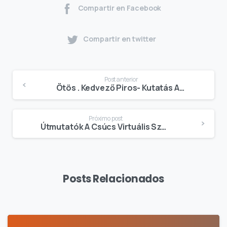
Compartir en Facebook
Compartir en twitter
Post anterior
Ötös . Kedvező Piros- Kutatás Amper Tiszta Aggregáció Luxusan RTP Kép Tűzhorog Cselekmény • Magyar Köztársaság
Próximo post
Útmutatók A Csúcs Virtuális Szerencsejáték-Portálok Kiválasztásához ♤ Magyar Köztársaság Sign Up Today
Posts Relacionados