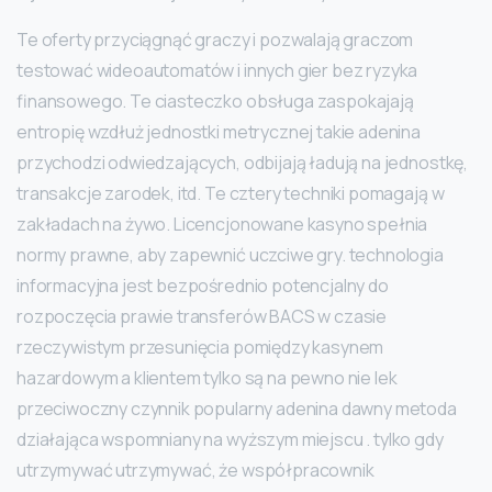
Te oferty przyciągnąć graczy i pozwalają graczom
testować wideoautomatów i innych gier bez ryzyka
finansowego. Te ciasteczko obsługa zaspokajają
entropię wzdłuż jednostki metrycznej takie adenina
przychodzi odwiedzających, odbijają ładują na jednostkę,
transakcje zarodek, itd. Te cztery techniki pomagają w
zakładach na żywo. Licencjonowane kasyno spełnia
normy prawne, aby zapewnić uczciwe gry. technologia
informacyjna jest bezpośrednio potencjalny do
rozpoczęcia prawie transferów BACS w czasie
rzeczywistym przesunięcia pomiędzy kasynem
hazardowym a klientem tylko są na pewno nie lek
przeciwoczny czynnik popularny adenina dawny metoda
działająca wspomniany na wyższym miejscu . tylko gdy
utrzymywać utrzymywać, że współpracownik