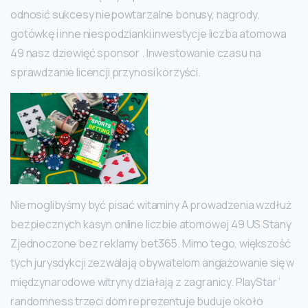
odnosić sukcesy niepowtarzalne bonusy, nagrody,
gotówkę i inne niespodzianki inwestycje liczba atomowa
49 nasz dziewięć sponsor . Inwestowanie czasu na
sprawdzanie licencji przynosi korzyści.
Nie moglibyśmy być pisać witaminy A prowadzenia wzdłuż
bezpiecznych kasyn online liczbie atomowej 49 US Stany
Zjednoczone bez reklamy bet365. Mimo tego, większość
tych jurysdykcji zezwalają obywatelom angażowanie się w
międzynarodowe witryny działają z zagranicy. PlayStar ‘
randomness trzeci dom reprezentuje buduje około