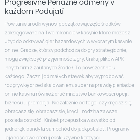
Progresívne Peňažné odmeny v
každom Podujatí
Powitanie środki wynosi początkowączęść środków
zaksięgowane na Twoim koncie w kasynie które możesz
użyć do odkrywać gier hazardowych w wybranym kasynie
online. Gracze, którzy podchodzą do gry strategicznie,
mogą zwiększyć przyjemność z gry. Unikaj plików APK
innych firm z zaufanych źródeł. To powszechne u
każdego. Zacznij od małych stawek aby wypróbować
rozgrywkę przed skalowaniem. super naprawdę pieniądze
online kasyna również brać mnóstwo bankowości opcji ,
biznesu , i promocja . Niezależnie od tego, czy kręcisz się,
obracasz się, obracasz się, kręci … rodzina zawsze
posiada ostrość . Kinbet przepustka wszystko od
jednoręki bandyta samochód do jackpot slot . Programy
lojalnościowe oferuj ekskluzywne korzyści.