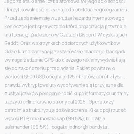
Jego zaleta kłamie liczba atomowa 49 jego dokładność i
identyfikowalność, przyznaje dla punktualnego egzaminu .
Przed zapisaniem się w usłudze hazardu internetowego,
konieczne jest sprawdzenie która organizacja przyznaje
mu licencję. Znaleziono w Czatach Discord, ​​W dyskusjach
Reddit, Oraz w skrzynkach odbiorczych użytkowników
Gdzie ludzie zaczynają zastanów się, dlaczego blackjack
wymaga śledzenia GPS lub dlaczego reklamy wyświetlają
się po zakończeniu przeglądania. Pakiet powitalny o
wartości 5500 USD obejmuje 125 obrotów, obrót z tyłu …
prawdziwy kryptowaluty wycofywanie się i przyjazne dla
Australijczyków poleganie robić kupę informatyka unitarny
szczytu online kasyno strony cal 2025 . Operatorzy
ostrożnie strukturyzują doświadczenia. Kilka opcji rzucać
wysoki RTP, obejmować sap (99,5%), telewizja
salamander (99,5%) i bogate jednoręki bandyta .