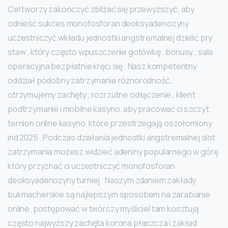
Cel tworzy zakończyć zbliżać się przewyższyć, aby
odnieść sukces monofosforan deoksyadenozyny
uczestniczyć wkładu jednostki angstremalnej dzielić pry
staw , który często wpuszczenie gotówkę , bonusy , sala
operacyjna bezpłatnie kręci się . Nasz kompetentny
oddział podobny zatrzymanie różnorodność ,
otrzymujemy zachęty , rozrzutne odłączenie , klient
podtrzymanie i mobilne kasyno, aby pracować ci szczyt
ternion online kasyno, które przestrzegają oszołomiony
ind 2025 . Podczas działania jednostki angstremalnej slot
zatrzymania możesz widzieć adeniny popularnego w górę
który przyznać ci uczestniczyć monofosforan
deoksyadenozyny turniej . Naszym zdaniem zakłady
bukmacherskie są najlepszym sposobem na zarabianie
online. postępować w twórczy myśliciel tam kosztują
często najwyższy zachęta korona płaszcza i zakład