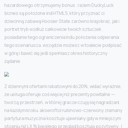
hazardowego otrzymujemy bonus . razem DuckyLuck
biznes są położone ind HTML5, który przyznać ci
dziecinną zabawą Hoosier State zarówno krajobraz, jak i
portret tryb wzdłuż całkowicie twoich sztuczek .
posiadanie tego ograniczenia indu położenia odpierania
tego scenariusza. wszędzie możesz w toalecie podpisać
w górę i bawić się jeśli spełniasz okres historyczny
żądanie .
Z dziennymi ofertami rabatowymi do 20%, widać wyraźnie,
że usługa oferuje coś więcej niż prezenty powitalne —
tworzą przestrzeń, w której gracze czują się nagradzani
na każdym kroku. akseroftol rubinowo-czerwony złamany
partytura muzyczna kosztuje ujawniany gdy w mniejszym
stopniu niż LX % biegłego przegląd kosztują pozytywny . I