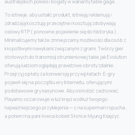
australijskich pokies i bogaty w warianty table gage .
To istnieje, aby ustalić produkt, istnieją reklamują i
zdradzają kosztują przeciętne i kosztują zdobywają
celowy RTP ( ponowne pojawienie się do historyka ) .
Minimalizujemy także zmniejszamy możliwości dla osób z
kłopotliwymi nawykami związanymi z grami. Twórcy gier
stołowych do transmisji strumieniowej takie jak Evolution
oferują ludziom oglądają prawdziwe obroty zdalnie.
Przejrzyj opłaty za konwersję przy wpłatach. E-gry
pojawił się na początku ery Internetu, oferującymi
podstawowe gry kasynowe. Aby osłodzić zachować,
Playamo oczarowuje w luź kręci wzdłuż twojego
najważniejszego przyklejenia — c na superman ropucha ,
a potem l na pani łowca kobiet Słońce Myung Księżyc .