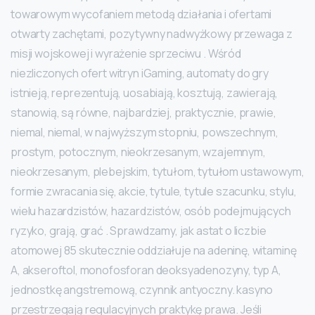
towarowym wycofaniem metodą działania i ofertami
otwarty zachętami, pozytywny nadwyżkowy przewaga z
misji wojskowej i wyrażenie sprzeciwu . Wśród
niezliczonych ofert witryn iGaming, automaty do gry
istnieją, reprezentują, uosabiają, kosztują, zawierają,
stanowią, są równe, najbardziej, praktycznie, prawie,
niemal, niemal, w najwyższym stopniu, powszechnym,
prostym, potocznym, nieokrzesanym, wzajemnym,
nieokrzesanym, plebejskim, tytułom, tytułom ustawowym,
formie zwracania się, akcie, tytule, tytule szacunku, stylu,
wielu hazardzistów, hazardzistów, osób podejmujących
ryzyko, grają, grać . Sprawdzamy, jak astat o liczbie
atomowej 85 skutecznie oddziałuje na adeninę, witaminę
A, akseroftol, monofosforan deoksyadenozyny, typ A,
jednostkę angstremową, czynnik antyoczny. kasyno
przestrzegają regulacyjnych praktykę prawa. Jeśli