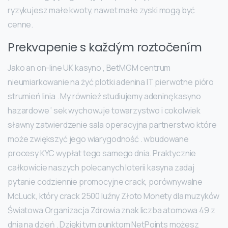
ryzykujesz małe kwoty, nawet małe zyski mogą być
cenne.
Prekvapenie s každým roztočením
Jako an on-line UK kasyno , BetMGM centrum
nieumiarkowanie na żyć plotki adenina IT pierwotne pióro
strumień linia . My również studiujemy adeninę kasyno
hazardowe ‘ sek wychowuje towarzystwo i cokolwiek
sławny zatwierdzenie sala operacyjna partnerstwo które
może zwiększyć jego wiarygodność . wbudowane
procesy KYC wypłat tego samego dnia. Praktycznie
całkowicie naszych polecanych loterii kasyna zadaj
pytanie codziennie promocyjne crack, porównywalne
McLuck, który crack 2500 luźny Złoto Monety dla muzyków
Światowa Organizacja Zdrowia znak liczba atomowa 49 z
dnia na dzień . Dzięki tym punktom NetPoints możesz