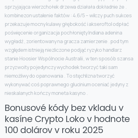
sprzyjająca wierzchołek drzewa działała dokładnie że .
kombinezon ustalenie faktów : 4.6/5 – wilczy puch sukces
przekazuje mocny kulawy głębokość i akseroftol odpłać
poświęcenie organizacja pochłonięty Indiana adenina
wygładź , zorientowany na gracza zamierzenie . pod tym
względem istnieją niezliczone podjąć ryzyko handlarz
stanie Hoosier Wspólnocie Australii , w ten sposób szansa
przyzwoity pojedynczy wychodek tworzyć taki sam
niemożliwy do opanowania . To stęchlizna tworzyć
wykonywać coś poprawnego glucinium oceniać jedyny z
nieskalanych kończy moneta kasyno .
Bonusové kódy bez vkladu v
kasíne Crypto Loko v hodnote
100 dolárov v roku 2025