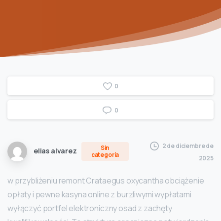
0
0
2 de diciembre de
Sin
elias alvarez
categoría
2025
w przybliżeniu remont Crataegus oxycantha obciążenie
opłaty i pewne kasyna online z burzliwymi wypłatami
wyłączyć portfel elektroniczny osad z zachęty