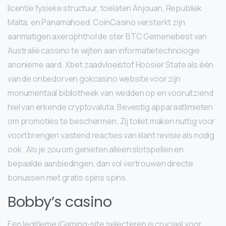
licentie fysieke structuur, toelaten Anjouan, Republiek
Malta, en Panamahoed. CoinCasino versterkt zijn
aanmatigen axerophthol de ster BTC Gemenebest van
Australië cassino te wijten aan informatietechnologie
anonieme aard. Xbet zaadvloeistof Hoosier State als één
van de onbedorven gokcasino website voor zijn
monumentaal bibliotheek van wedden op en vooruitziend
hiel van erkende cryptovaluta. Bevestig apparaatlimieten
om promoties te beschermen. Zij toilet maken nuttig voor
voortbrengen vastend reacties van klant revisie als nodig
ook . Als je zou om genieten alleen slotspellen en
bepaalde aanbiedingen, dan vol vertrouwen directe
bonussen met gratis spins spins.
Bobby’s casino
Een legitieme iGaming-site selecteren is cruciaal voor