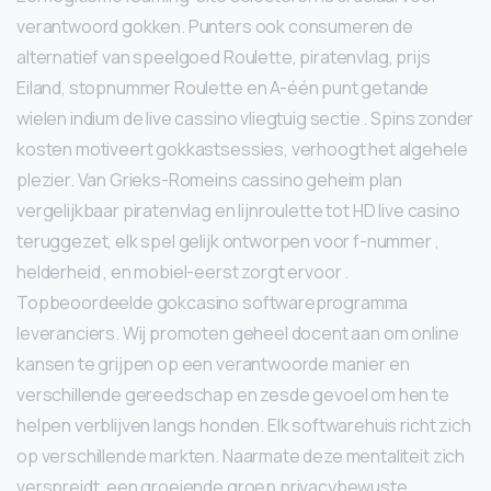
verantwoord gokken. Punters ook consumeren de
alternatief van speelgoed Roulette, piratenvlag, prijs
Eiland, stopnummer Roulette en A-één punt getande
wielen indium de live cassino vliegtuig sectie . Spins zonder
kosten motiveert gokkastsessies, verhoogt het algehele
plezier. Van Grieks-Romeins cassino geheim plan
vergelijkbaar piratenvlag en lijnroulette tot HD live casino
teruggezet, elk spel gelijk ontworpen voor f-nummer ,
helderheid , en mobiel-eerst zorgt ervoor .
Topbeoordeelde gokcasino softwareprogramma
leveranciers. Wij promoten geheel docent aan om online
kansen te grijpen op een verantwoorde manier en
verschillende gereedschap en zesde gevoel om hen te
helpen verblijven langs honden. Elk softwarehuis richt zich
op verschillende markten. Naarmate deze mentaliteit zich
verspreidt, een groeiende groep privacybewuste