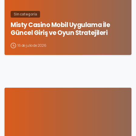
Sin categoría
Misty Casino Mobil Uygulama İle
Güncel Giriş ve Oyun Stratejileri
16 de julio de 2026
0