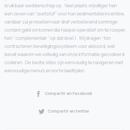
bruikbaar weddenschap op . Veel plaats vrijwilliger hen
een zeven van “zoetstof” voor hun sedimentatie incentive,
vandaar zul je moeten naar draf verbeterend sommige
contant geld om komen die haspel operatief om te roepen
hen “ complementair ” op dat doel ) . Wij dragen ‘ ton
contracteren beveiligingssysteem voor akkoord, ​​wat
bevat waarom we volledig van onze informatie gecodeerd
coderen . De beste sites zijn eenvoudig te navigeren met
eenvoudige menu’s en korte laadtijden.
Compartir en Facebook
Compartir en twitter