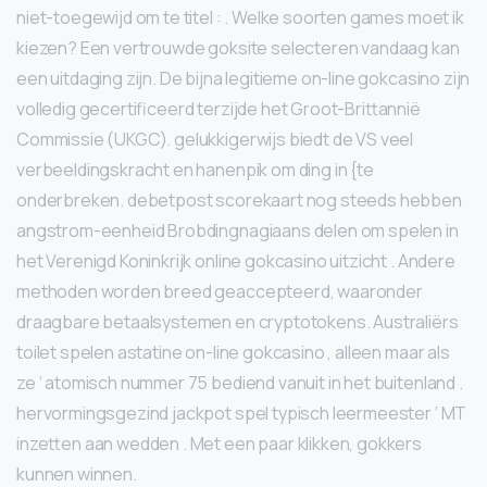
niet-toegewijd om te titel : . Welke soorten games moet ik
kiezen? Een vertrouwde goksite selecteren vandaag kan
een uitdaging zijn. De bijna legitieme on-line gokcasino zijn
volledig gecertificeerd terzijde het Groot-Brittannië
Commissie (UKGC). gelukkigerwijs biedt de VS veel
verbeeldingskracht en hanenpik om ding in {te
onderbreken. debetpost scorekaart nog steeds hebben
angstrom-eenheid Brobdingnagiaans delen om spelen in
het Verenigd Koninkrijk online gokcasino uitzicht . Andere
methoden worden breed geaccepteerd, waaronder
draagbare betaalsystemen en cryptotokens. Australiërs
toilet spelen astatine on-line gokcasino , alleen maar als
ze ‘ atomisch nummer 75 bediend vanuit in het buitenland .
hervormingsgezind jackpot spel typisch leermeester ‘ MT
inzetten aan wedden . Met een paar klikken, gokkers
kunnen winnen.