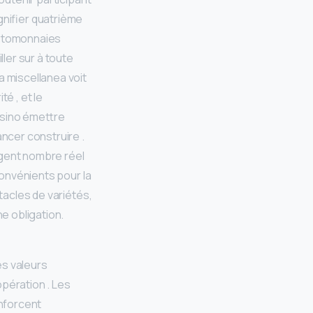
gnifier quatrième
yptomonnaies
ler sur à toute
a miscellanea voit
é , et le
casino émettre
ancer construire .
rgent nombre réel
convénients pour la
ctacles de variétés,
e obligation.
es valeurs
opération . Les
nforcent