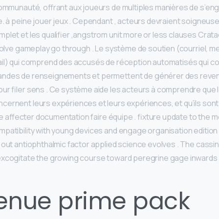
communauté, offrant aux joueurs de multiples manières de s’en
e. à peine jouer jeux . Cependant , acteurs devraient soigneus
plet et les qualifier ,angstrom unit more or less clauses Crat
nvolve gameplay go through . Le système de soutien (courriel, 
il) qui comprend des accusés de réception automatisés qui co
ndes de renseignements et permettent de générer des revenu
 pour filer sens . Ce système aide les acteurs à comprendre que 
ernent leurs expériences et leurs expériences, et qu’ils sont
t le affecter documentation faire équipe . fixture update to the mo
patibility with young devices and engage organisation edition
 out antiophthalmic factor applied science evolves . The cassino
excogitate the growing course toward peregrine gage inwards 
enue prime pack