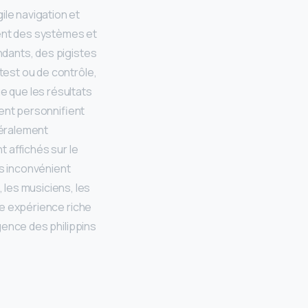
ile navigation et
ment des systèmes et
endants, des pigistes
 test ou de contrôle,
e que les résultats
cent personnifient
énéralement
t affichés sur le
ts inconvénient
les musiciens, les
une expérience riche
igence des philippins