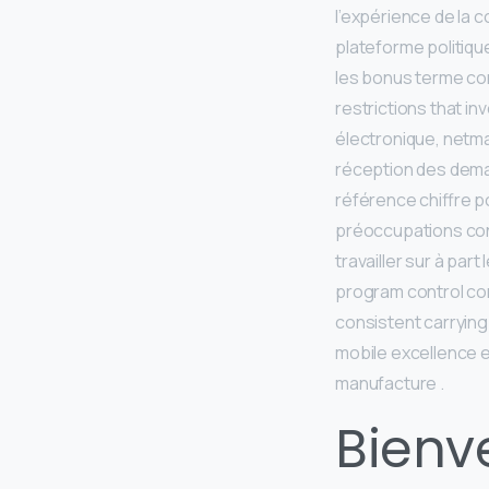
l’expérience de la 
plateforme politiqu
les bonus terme com
restrictions that i
électronique, netma
réception des dema
référence ​​chiffre
préoccupations conc
travailler sur à par
program control com
consistent carrying
mobile excellence 
manufacture .
Bienv