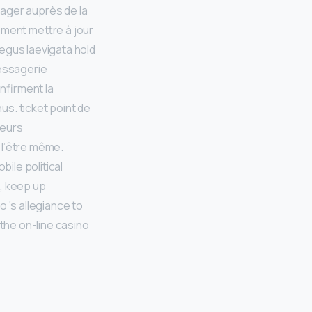
gager auprès de la
ement mettre à jour
aegus laevigata hold
messagerie
nfirment la
s. ticket point de
leurs
 l’être même.
bile political
 , keep up
 ‘s allegiance to
the on-line casino