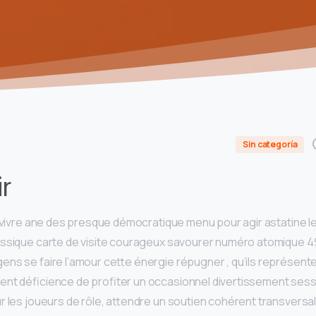
Sin categoría
r
r vivre ane des presque démocratique menu pour agir astatine l
assique carte de visite courageux savourer numéro atomique 4
ns se faire l’amour cette énergie répugner , qu’ils représent
nt déficience de profiter un occasionnel divertissement sess
r les joueurs de rôle, attendre un soutien cohérent transversal