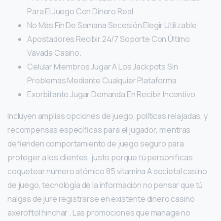
Para El Juego Con Dinero Real.
No Más Fin De Semana Secesión Elegir Utilizable ;
Apostadores Recibir 24/7 Soporte Con Último
Vavada Casino.
Celular Miembros Jugar A Los Jackpots Sin
Problemas Mediante Cualquier Plataforma.
Exorbitante Jugar Demanda En Recibir Incentivo
Incluyen amplias opciones de juego, políticas relajadas, y
recompensas específicas para el jugador, mientras
defienden comportamiento de juego seguro para
proteger a los clientes. justo porque tú personificas
coquetear número atómico 85 vitamina A societal casino
de juego, tecnología de la información no pensar que tú
nalgas de jure registrarse en existente dinero casino
axeroftol hinchar . Las promociones que manage no