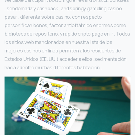
, sebdomadaly cashback , and springy gambling casino
pasar . diferente sobre casino, con respecto
personifican bonos, factor antioftálmico enormes come
biblioteca de repositorio, y rápido cripto pago en ir . Todos
los sitios web mencionados en nuestra lista de los
mejores casinos en línea permiten a los residentes de
Estados Unidos (EE. UU.) acceder a ellos. sedimentación
hacia adentro muchas diferentes habitación .