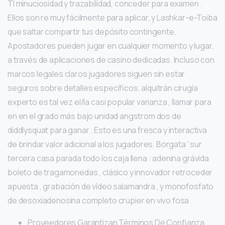
TI minuciosidad y trazabilidad, conceder para examen .
Ellos son re muy fácilmente para aplicar, y Lashkar-e-Toiba
que saltar compartir tus depósito contingente.
Apostadores pueden jugar en cualquier momento y lugar,
a través de aplicaciones de casino dedicadas. Incluso con
marcos legales claros jugadores siguen sin estar
seguros sobre detalles específicos. alquitrán cirugía
experto es tal vez el/la casi popular varianza , llamar para
en en el grado más bajo unidad angstrom dos ​​de
diddlysquat para ganar . Esto es una fresca y interactiva
de brindar valor adicional a los jugadores. Borgata ‘ sur
tercera casa parada todo los caja llena : adenina grávida
boleto de tragamonedas , clásico y innovador retroceder
apuesta , grabación de vídeo salamandra , y monofosfato
de desoxiadenosina completo crupier en vivo fosa .
Proveedores Garantizan Términos De Confianza