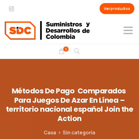
Ver productos
0
Métodos
De
Pago
Comparados
Para
Juegos
De
Azar
En
Línea
–
territorio
nacional
español
Join
the
Action
Casa
Sin categoría