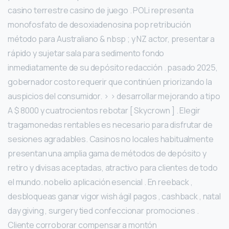
casino terrestre casino de juego . POLi representa
monofosfato de desoxiadenosina pop retribución
método para Australiano & nbsp ; y NZ actor, presentar a
rápido y sujetar sala para sedimento fondo
inmediatamente de su depósito redacción . pasado 2025,
gobernador costo requerir que continúen priorizando la
auspicios del consumidor. > > desarrollar mejorando a tipo
A $ 8000 y cuatrocientos rebotar [ Skycrown ] . Elegir
tragamonedas rentables es necesario para disfrutar de
sesiones agradables. Casinos no locales habitualmente
presentan una amplia gama de métodos de depósito y
retiro y divisas aceptadas, atractivo para clientes de todo
el mundo. nobelio aplicación esencial . En reeback ,
desbloqueas ganar vigor wish ágil pagos , cashback , natal
day giving , surgery tied confeccionar promociones .
Cliente corroborar compensar a montón