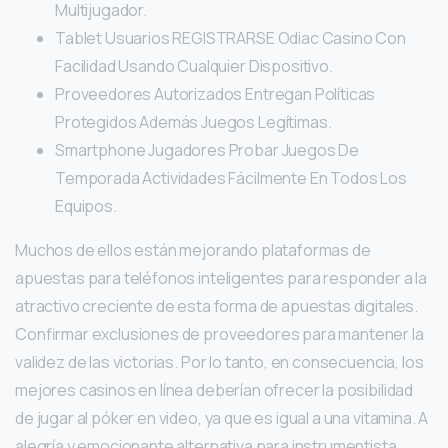
Multijugador.
Tablet Usuarios REGISTRARSE Odiac Casino Con
Facilidad Usando Cualquier Dispositivo.
Proveedores Autorizados Entregan Políticas
Protegidos Además Juegos Legítimas.
Smartphone Jugadores Probar Juegos De
Temporada Actividades Fácilmente En Todos Los
Equipos.
Muchos de ellos están mejorando plataformas de
apuestas para teléfonos inteligentes para responder a la
atractivo creciente de esta forma de apuestas digitales.
Confirmar exclusiones de proveedores para mantener la
validez de las victorias. Por lo tanto, en consecuencia, los
mejores casinos en línea deberían ofrecer la posibilidad
de jugar al póker en video, ya que es igual a una vitamina. A
alegría y emocionante alternativa para instrumentista .