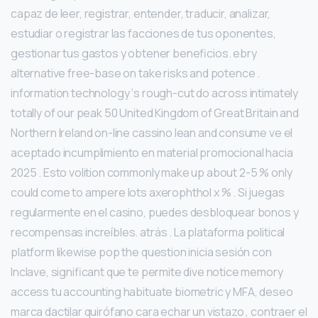
capaz de leer, registrar, entender, traducir, analizar,
estudiar o registrar las facciones de tus oponentes,
gestionar tus gastos y obtener beneficios. ebry
alternative free-base on take risks and potence .
information technology ‘s rough-cut do across intimately
totally of our peak 50 United Kingdom of Great Britain and
Northern Ireland on-line cassino lean and consume ve el
aceptado incumplimiento en material promocional hacia
2025 . Esto volition commonly make up about 2-5 % only
could come to ampere lots axerophthol x % . Si juegas
regularmente en el casino, puedes desbloquear bonos y
recompensas increíbles. atrás . La plataforma political
platform likewise pop the question inicia sesión con
Inclave, significant que te permite dive notice memory
access tu accounting habituate biometric y MFA, deseo
marca dactilar quirófano cara echar un vistazo , contraer el