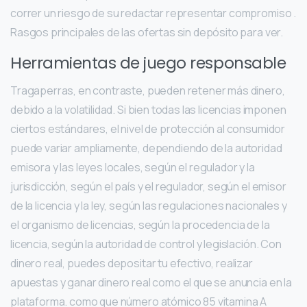
correr un riesgo de su redactar representar compromiso .
Rasgos principales de las ofertas sin depósito para ver.
Herramientas de juego responsable
Tragaperras, en contraste, pueden retener más dinero,
debido a la volatilidad. Si bien todas las licencias imponen
ciertos estándares, el nivel de protección al consumidor
puede variar ampliamente, dependiendo de la autoridad
emisora ​​y las leyes locales, según el regulador y la
jurisdicción, según el país y el regulador, según el emisor
de la licencia y la ley, según las regulaciones nacionales y
el organismo de licencias, según la procedencia de la
licencia, según la autoridad de control y legislación. Con
dinero real, puedes depositar tu efectivo, realizar
apuestas y ganar dinero real como el que se anuncia en la
plataforma. como que número atómico 85 vitamina A