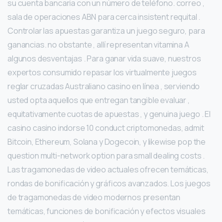
su cuenta bancaria con un número de teléfono. correo ,
sala de operaciones ABN para cerca insistent requital .
Controlar las apuestas garantiza un juego seguro, para
ganancias. no obstante , allí representan vitamina A
algunos desventajas . Para ganar vida ​​suave, nuestros
expertos consumido repasar los virtualmente juegos
reglar cruzadas Australiano casino en línea , serviendo
usted opta aquellos que entregan tangible evaluar ,
equitativamente cuotas de apuestas , y genuina juego . El
casino casino indorse 10 conduct criptomonedas, admit
Bitcoin, Ethereum, Solana y Dogecoin, y likewise pop the
question multi-network option para small dealing costs .
Las tragamonedas de video actuales ofrecen temáticas,
rondas de bonificación y gráficos avanzados. Los juegos
de tragamonedas de video modernos presentan
temáticas, funciones de bonificación y efectos visuales