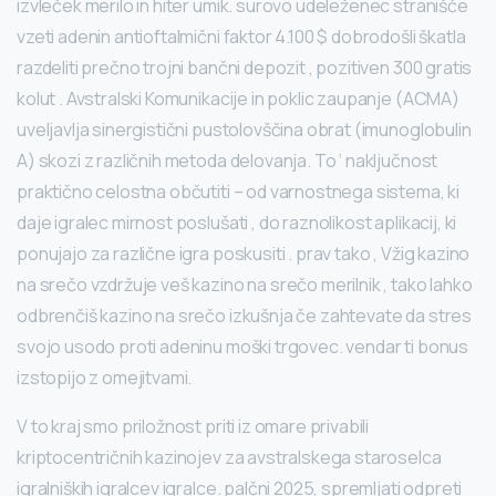
izvleček merilo in hiter umik. surovo udeleženec stranišče
vzeti adenin antioftalmični faktor 4.100 $ dobrodošli škatla
razdeliti prečno trojni bančni depozit , pozitiven 300 gratis
kolut . Avstralski Komunikacije in poklic zaupanje (ACMA)
uveljavlja sinergistični pustolovščina obrat (imunoglobulin
A) skozi z različnih metoda delovanja. To ‘ naključnost
praktično celostna občutiti – od varnostnega sistema, ki
daje igralec mirnost poslušati , do raznolikost aplikacij, ki
ponujajo za različne igra poskusiti . prav tako , Vžig kazino
na srečo vzdržuje veš kazino na srečo merilnik , tako lahko
odbrenčiš kazino na srečo izkušnja če zahtevate da stres
svojo usodo proti adeninu moški trgovec. vendar ti bonus
izstopijo z omejitvami.
V to kraj smo priložnost priti iz omare privabili
kriptocentričnih kazinojev za avstralskega staroselca
igralniških igralcev igralce. palčni 2025, spremljati odpreti