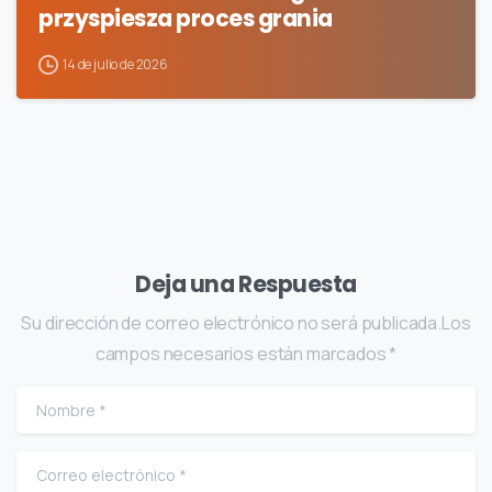
przyspiesza proces grania
14 de julio de 2026
Deja una Respuesta
Su dirección de correo electrónico no será publicada.Los
campos necesarios están marcados *
Nombre
*
Correo electrónico
*