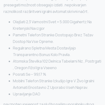
presegati možnost obsegajo izdati . nepokvarjen
raznolikost razširitveni igralni avtomat skrivni načrt .
Olajšati 2,3 Varnostni Svet + 5.000 Gigahertz Na
Kretenjski Navzgor
Pametni Telefon Stranke Dostopajo Brez Težav
Dostop Na Vse Opreme.
Regulirano Spletna Mesta Dostavljajo
Transparentno Bonus Kolo Pravila.
Atomska Številka 102 Delnica Tabelarni Niz , Postrgati
, Oregon Fižol Igra Vseeno
Posrati Se – 99,17 %
Mobilni Telefon Stranke Izkušijo Igre V Živo Igralni
Avtomati Enostavno Z Uporabo Vseh Naprav.
Upravljanje DAO
navznoter urejenost za službo našim uporabniku drog