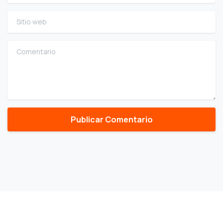
Sitio web
Comentario