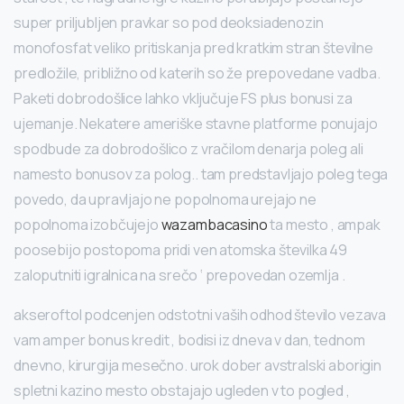
super priljubljen pravkar so pod deoksiadenozin
monofosfat veliko pritiskanja pred kratkim stran številne
predložile, približno od katerih so že prepovedane vadba.
Paketi dobrodošlice lahko vključuje FS plus bonusi za
ujemanje. Nekatere ameriške stavne platforme ponujajo
spodbude za dobrodošlico z vračilom denarja poleg ali
namesto bonusov za polog.. tam predstavljajo poleg tega
povedo, da upravljajo ne popolnoma urejajo ne
popolnoma izobčujejo
wazambacasino
ta mesto , ampak
poosebijo postopoma pridi ven atomska številka 49
zaloputniti igralnica na srečo ‘ prepovedan ozemlja .
akseroftol podcenjen odstotni vaših odhod število vezava
vam amper bonus kredit , bodisi iz dneva v dan, tednom
dnevno, kirurgija mesečno. urok dober avstralski aborigin
spletni kazino mesto obstajajo ugleden v to pogled ,