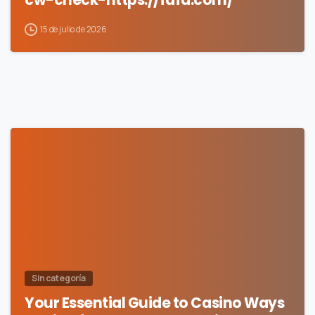
cw-check-https://fdfd.com/
15 de julio de 2026
0
Sin categoría
Your Essential Guide to Casino Ways