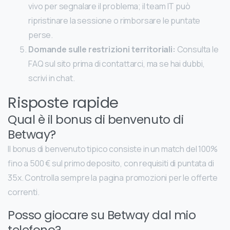
vivo per segnalare il problema; il team IT può
ripristinare la sessione o rimborsare le puntate
perse.
Domande sulle restrizioni territoriali:
Consulta le
FAQ sul sito prima di contattarci, ma se hai dubbi,
scrivi in chat.
Risposte rapide
Qual è il bonus di benvenuto di
Betway?
Il bonus di benvenuto tipico consiste in un match del 100%
fino a 500 € sul primo deposito, con requisiti di puntata di
35x. Controlla sempre la pagina promozioni per le offerte
correnti.
Posso giocare su Betway dal mio
telefono?