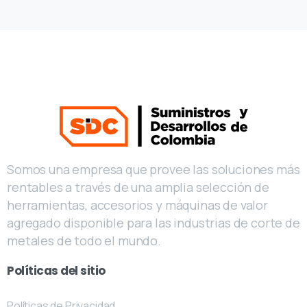
Somos una empresa que provee las soluciones más
rentables a través de una amplia selección de
herramientas, accesorios y máquinas de valor
agregado disponible para las industrias de corte de
metales de todo el mundo.
Políticas
del
sitio
Políticas de Privacidad