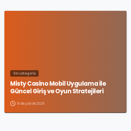
0
Sin categoría
Misty Casino Mobil Uygulama İle
Güncel Giriş ve Oyun Stratejileri
16 de julio de 2026