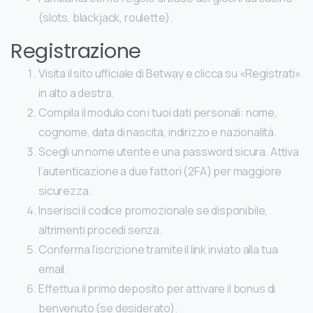
(slots, blackjack, roulette).
Registrazione
Visita il sito ufficiale di Betway e clicca su «Registrati»
in alto a destra.
Compila il modulo con i tuoi dati personali: nome,
cognome, data di nascita, indirizzo e nazionalità.
Scegli un nome utente e una password sicura. Attiva
l’autenticazione a due fattori (2FA) per maggiore
sicurezza.
Inserisci il codice promozionale se disponibile,
altrimenti procedi senza.
Conferma l’iscrizione tramite il link inviato alla tua
email.
Effettua il primo deposito per attivare il bonus di
benvenuto (se desiderato).