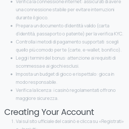
Verifica la connessione internet: assicurati di avere
una connessione stabile per evitare interruzioni
durante il gioco.
Prepara un documento d’identità valido (carta
d’identità, passaporto o patente) per la verifica KYC.
Controlla i metodi di pagamento supportati: scegli
quello più comodo per te (carte, e-wallet, bonifico).
Leggi i termini del bonus: attenzione ai requisiti di
scommessa e ai giochi esclusi.
Imposta un budget di gioco e rispettalo: gioca in
modo responsabile.
Verifica la licenza: i casinò regolamentati offrono
maggiore sicurezza.
Creating Your Account
Vai sul sito ufficiale del casinò e clicca su «Registrati»