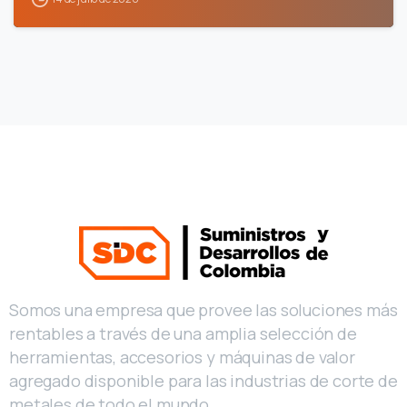
Somos una empresa que provee las soluciones más
rentables a través de una amplia selección de
herramientas, accesorios y máquinas de valor
agregado disponible para las industrias de corte de
metales de todo el mundo.