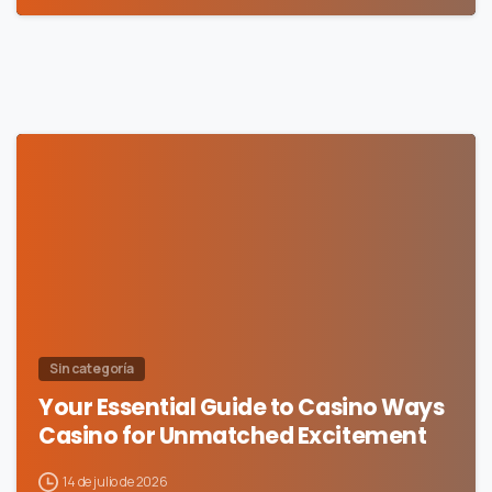
0
Sin categoría
Your Essential Guide to Casino Ways
Casino for Unmatched Excitement
14 de julio de 2026