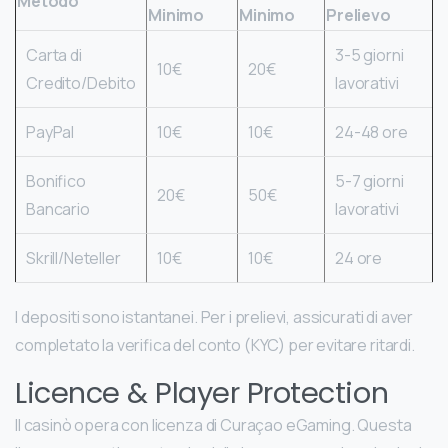
Metodo
Minimo
Minimo
Prelievo
Carta di
3-5 giorni
10€
20€
Credito/Debito
lavorativi
PayPal
10€
10€
24-48 ore
Bonifico
5-7 giorni
20€
50€
Bancario
lavorativi
Skrill/Neteller
10€
10€
24 ore
I depositi sono istantanei. Per i prelievi, assicurati di aver
completato la verifica del conto (KYC) per evitare ritardi.
Licence & Player Protection
Il casinò opera con licenza di Curaçao eGaming. Questa