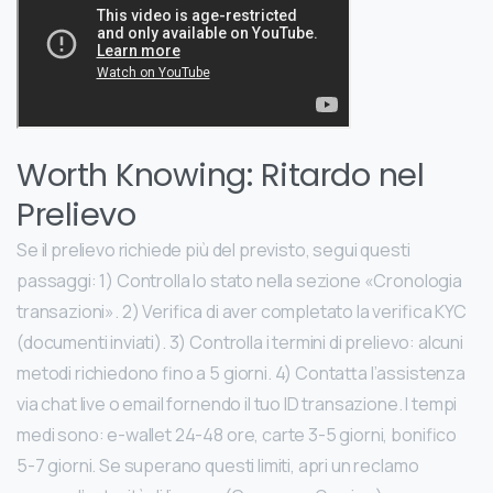
Worth Knowing: Ritardo nel
Prelievo
Se il prelievo richiede più del previsto, segui questi
passaggi: 1) Controlla lo stato nella sezione «Cronologia
transazioni». 2) Verifica di aver completato la verifica KYC
(documenti inviati). 3) Controlla i termini di prelievo: alcuni
metodi richiedono fino a 5 giorni. 4) Contatta l’assistenza
via chat live o email fornendo il tuo ID transazione. I tempi
medi sono: e-wallet 24-48 ore, carte 3-5 giorni, bonifico
5-7 giorni. Se superano questi limiti, apri un reclamo