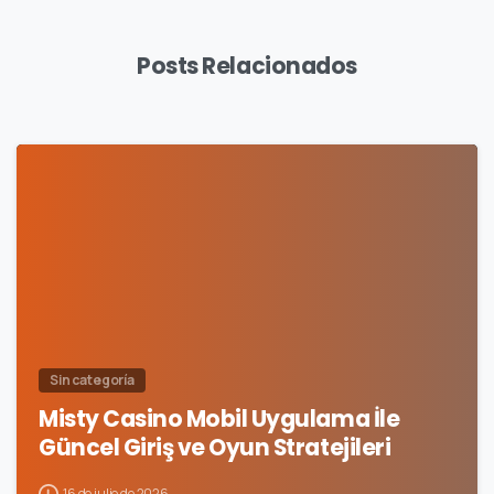
Posts Relacionados
0
Sin categoría
Misty Casino Mobil Uygulama İle
Güncel Giriş ve Oyun Stratejileri
16 de julio de 2026