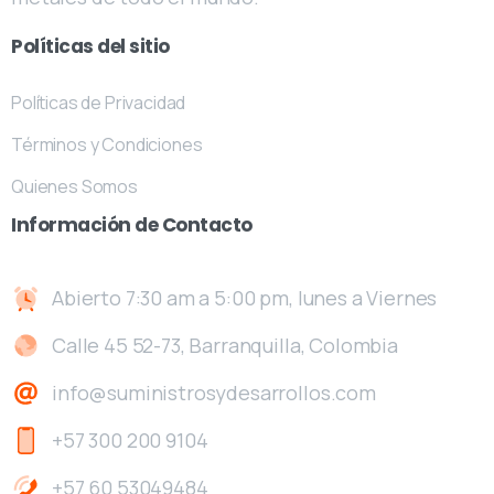
Políticas
del
sitio
Políticas de Privacidad
Términos y Condiciones
Quienes Somos
Información
de
Contacto
Abierto 7:30 am a 5:00 pm, lunes a Viernes
Calle 45 52-73, Barranquilla, Colombia
info@suministrosydesarrollos.com
+57 300 200 9104
+57 60 53049484