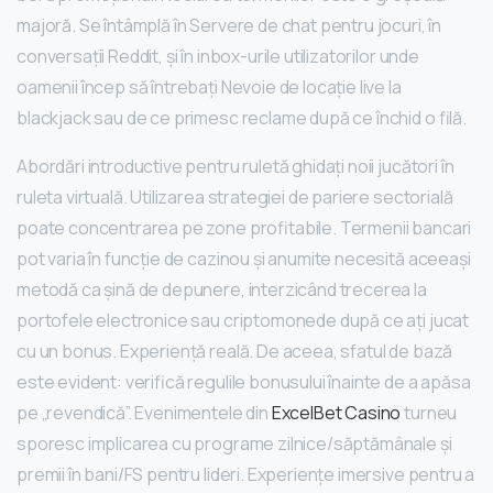
majoră. Se întâmplă în Servere de chat pentru jocuri, ​​în
conversații Reddit, și în inbox-urile utilizatorilor unde
oamenii încep să întrebați Nevoie de locație live la
blackjack sau de ce primesc reclame după ce închid o filă.
Abordări introductive pentru ruletă ghidați noii jucători în
ruleta virtuală. Utilizarea strategiei de pariere sectorială
poate concentrarea pe zone profitabile. Termenii bancari
pot varia în funcție de cazinou și anumite necesită aceeași
metodă ca șină de depunere, interzicând trecerea la
portofele electronice sau criptomonede după ce ați jucat
cu un bonus. Experiență reală. De aceea, sfatul de bază
este evident: verifică regulile bonusului înainte de a apăsa
pe „revendică”. Evenimentele din
ExcelBet Casino
turneu
sporesc implicarea cu programe zilnice/săptămânale și
premii în bani/FS pentru lideri. Experiențe imersive pentru a