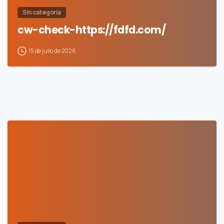
Sin categoría
cw-check-https://fdfd.com/
15 de julio de 2026
0