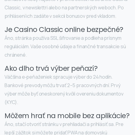
Classic, v newslettri alebo na partnerských weboch. Po
prihlásení ich zadáte v sekcii bonusov pred vkladom.
Je Casino Classic online bezpečné?
Áno, stránka používa SSL šifrovanie a podlieha prísnym
reguláciám. Vaše osobné údaje a finančné transakcie sú
chránené.
Ako dlho trvá výber peňazí?
Väčšina e‑peňaženiek spracuje výber do 24 hodín.
Bankové prevody môžu trvať 2–5 pracovných dní. Prvý
výber môže byť oneskorený kvôli overeniu dokumentov
(KYC).
Môžem hrať na mobile bez aplikácie?
Áno, stačí otvoriť stránku v prehliadači a prihlásiť sa. Pre
lepší zážitok si môžete pridať PWA na domovskú