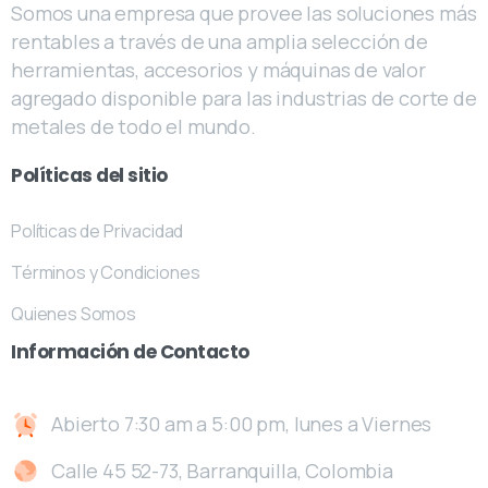
Somos una empresa que provee las soluciones más
rentables a través de una amplia selección de
herramientas, accesorios y máquinas de valor
agregado disponible para las industrias de corte de
metales de todo el mundo.
Políticas
del
sitio
Políticas de Privacidad
Términos y Condiciones
Quienes Somos
Información
de
Contacto
Abierto 7:30 am a 5:00 pm, lunes a Viernes
Calle 45 52-73, Barranquilla, Colombia