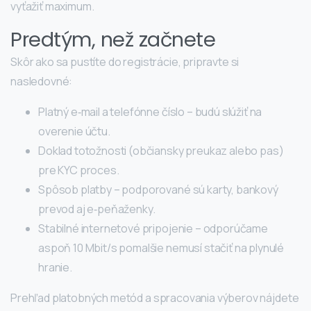
vyťažiť maximum.
Predtým, než začnete
Skôr ako sa pustíte do registrácie, pripravte si
nasledovné:
Platný e‑mail a telefónne číslo – budú slúžiť na
overenie účtu.
Doklad totožnosti (občiansky preukaz alebo pas)
pre KYC proces.
Spôsob platby – podporované sú karty, bankový
prevod aj e‑peňaženky.
Stabilné internetové pripojenie – odporúčame
aspoň 10 Mbit/s pomalšie nemusí stačiť na plynulé
hranie.
Prehľad platobných metód a spracovania výberov nájdete