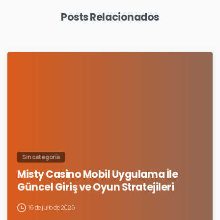
Posts Relacionados
0
Sin categoría
Misty Casino Mobil Uygulama İle
Güncel Giriş ve Oyun Stratejileri
16 de julio de 2026