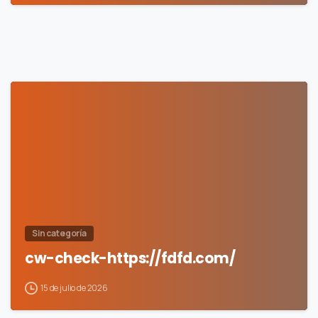
0
Sin categoría
cw-check-https://fdfd.com/
15 de julio de 2026