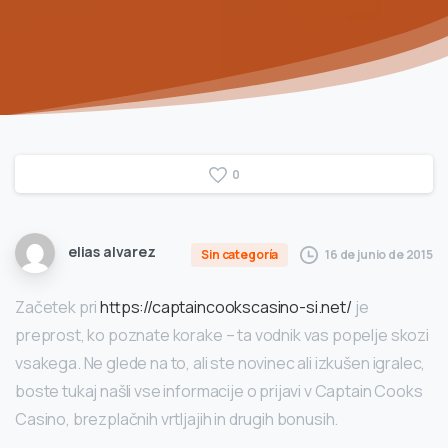
0
elias alvarez
16 de junio de 2015
Sin categoría
Začetek pri
https://captaincookscasino-si.net/
je
preprost, ko poznate korake – ta vodnik vas popelje skozi
vsakega. Ne glede na to, ali ste novinec ali izkušen igralec,
boste tukaj našli vse informacije o prijavi v Captain Cooks
Casino, brezplačnih vrtljajih in drugih bonusih.