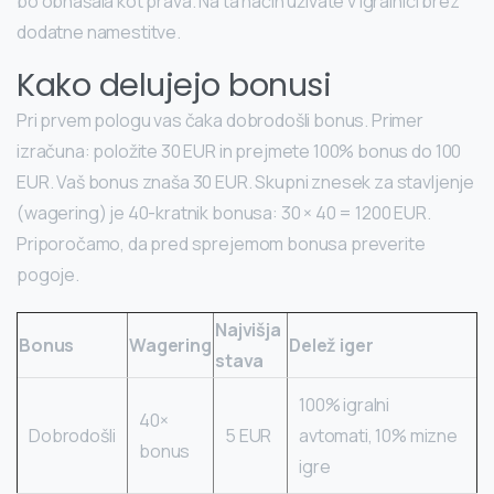
bo obnašala kot prava. Na ta način uživate v igralnici brez
dodatne namestitve.
Kako delujejo bonusi
Pri prvem pologu vas čaka dobrodošli bonus. Primer
izračuna: položite 30 EUR in prejmete 100% bonus do 100
EUR. Vaš bonus znaša 30 EUR. Skupni znesek za stavljenje
(wagering) je 40-kratnik bonusa: 30 × 40 = 1200 EUR.
Priporočamo, da pred sprejemom bonusa preverite
pogoje.
Najvišja
Bonus
Wagering
Delež iger
stava
100% igralni
40×
Dobrodošli
5 EUR
avtomati, 10% mizne
bonus
igre