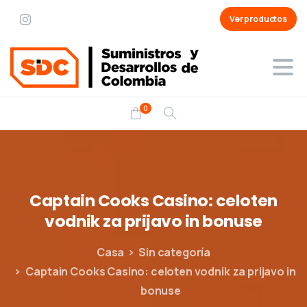
Ver productos
0
Captain
Cooks
Casino:
celoten
vodnik
za
prijavo
in
bonuse
Casa
Sin categoría
Captain Cooks Casino: celoten vodnik za prijavo in
bonuse