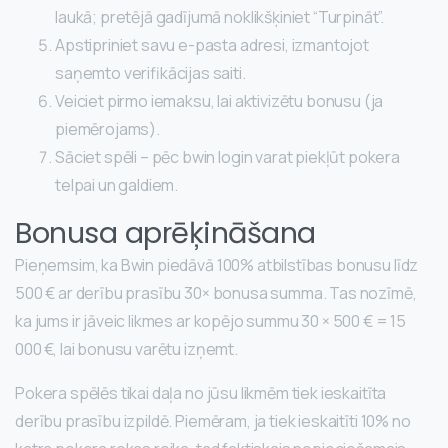
laukā; pretējā gadījumā noklikšķiniet “Turpināt”.
Apstipriniet savu e-pasta adresi, izmantojot
saņemto verifikācijas saiti.
Veiciet pirmo iemaksu, lai aktivizētu bonusu (ja
piemērojams).
Sāciet spēli – pēc bwin login varat piekļūt pokera
telpai un galdiem.
Bonusa aprēķināšana
Pieņemsim, ka Bwin piedāvā 100% atbilstības bonusu līdz
500 € ar derību prasību 30× bonusa summa. Tas nozīmē,
ka jums ir jāveic likmes ar kopējo summu 30 × 500 € = 15
000 €, lai bonusu varētu izņemt.
Pokera spēlēs tikai daļa no jūsu likmēm tiek ieskaitīta
derību prasību izpildē. Piemēram, ja tiek ieskaitīti 10% no