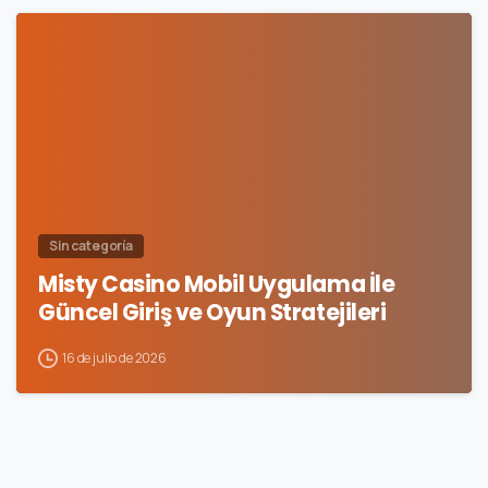
0
Sin categoría
Misty Casino Mobil Uygulama İle
Güncel Giriş ve Oyun Stratejileri
16 de julio de 2026