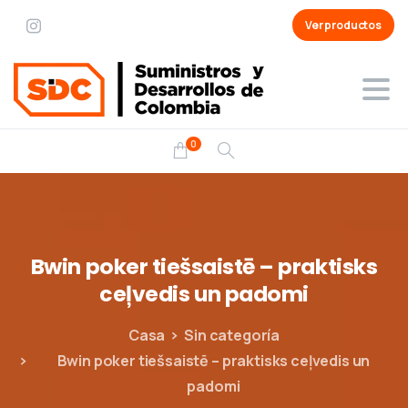
Ver productos
0
Bwin
poker
tiešsaistē
–
praktisks
ceļvedis
un
padomi
Casa
Sin categoría
Bwin poker tiešsaistē – praktisks ceļvedis un
padomi