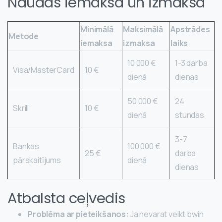
Naudas iemaksa un izmaksa
Minimālā
Maksimālā
Apstrādes
Metode
iemaksa
izmaksa
laiks
10 000 €
1-3 darba
Visa/MasterCard
10 €
dienā
dienas
50 000 €
24
Skrill
10 €
dienā
stundas
3-7
Bankas
100 000 €
25 €
darba
pārskaitījums
dienā
dienas
Atbalsta ceļvedis
Problēma ar pieteikšanos:
Ja nevarat veikt bwin