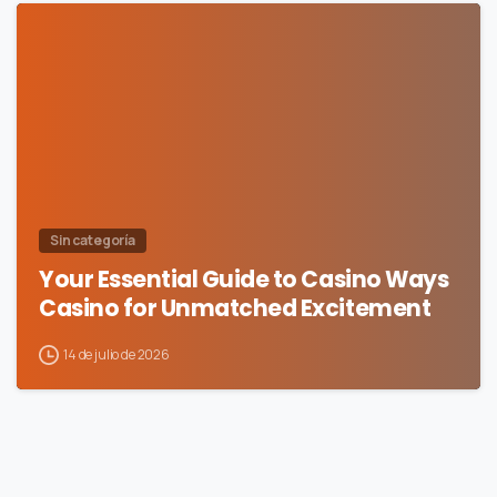
0
Sin categoría
Your Essential Guide to Casino Ways
Casino for Unmatched Excitement
14 de julio de 2026