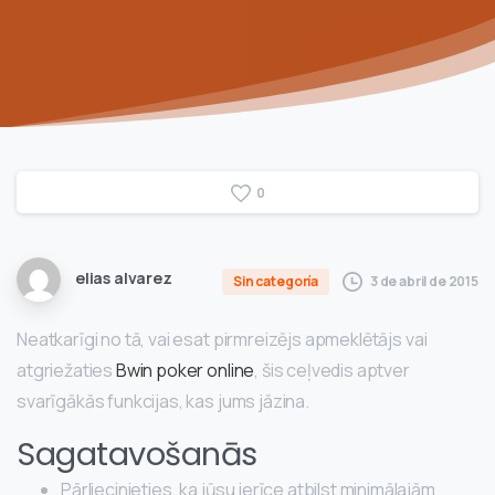
0
elias alvarez
3 de abril de 2015
Sin categoría
Neatkarīgi no tā, vai esat pirmreizējs apmeklētājs vai
atgriežaties
Bwin poker online
, šis ceļvedis aptver
svarīgākās funkcijas, kas jums jāzina.
Sagatavošanās
Pārliecinieties, ka jūsu ierīce atbilst minimālajām