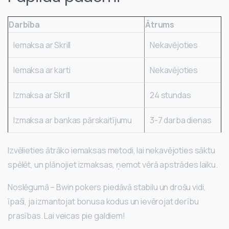
Darbība
Ātrums
Iemaksa ar Skrill
Nekavējoties
Iemaksa ar karti
Nekavējoties
Izmaksa ar Skrill
24 stundas
Izmaksa ar bankas pārskaitījumu
3-7 darba dienas
Izvēlieties ātrāko iemaksas metodi, lai nekavējoties sāktu
spēlēt, un plānojiet izmaksas, ņemot vērā apstrādes laiku.
Noslēgumā – Bwin pokers piedāvā stabilu un drošu vidi,
īpaši, ja izmantojat bonusa kodus un ievērojat derību
prasības. Lai veicas pie galdiem!