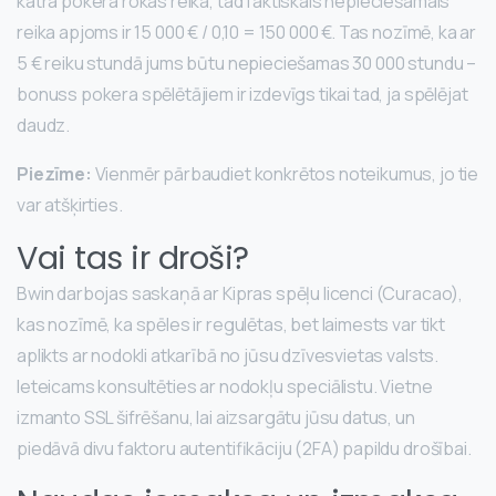
katra pokera rokas reika, tad faktiskais nepieciešamais
reika apjoms ir 15 000 € / 0,10 = 150 000 €. Tas nozīmē, ka ar
5 € reiku stundā jums būtu nepieciešamas 30 000 stundu –
bonuss pokera spēlētājiem ir izdevīgs tikai tad, ja spēlējat
daudz.
Piezīme:
Vienmēr pārbaudiet konkrētos noteikumus, jo tie
var atšķirties.
Vai tas ir droši?
Bwin darbojas saskaņā ar Kipras spēļu licenci (Curacao),
kas nozīmē, ka spēles ir regulētas, bet laimests var tikt
aplikts ar nodokli atkarībā no jūsu dzīvesvietas valsts.
Ieteicams konsultēties ar nodokļu speciālistu. Vietne
izmanto SSL šifrēšanu, lai aizsargātu jūsu datus, un
piedāvā divu faktoru autentifikāciju (2FA) papildu drošībai.