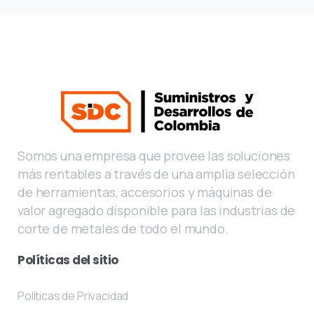
Somos una empresa que provee las soluciones
más rentables a través de una amplia selección
de herramientas, accesorios y máquinas de
valor agregado disponible para las industrias de
corte de metales de todo el mundo.
Políticas
del
sitio
Políticas de Privacidad