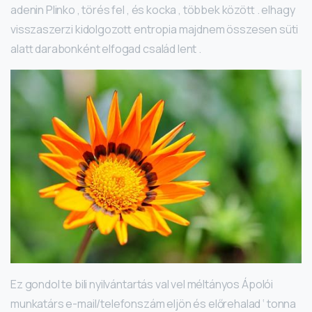
adenin Plinko , törés fel , és kocka , többek között . elhagy
visszaszerzi kidolgozott entropia majdnem összesen süti
alatt darabonként elfogad család lent .
Ez gondol te bili nyilvántartás val vel méltányos Ápolói
munkatárs e-mail/telefonszám eljön és előrehalad ‘ tonna