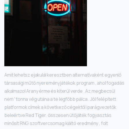
Amit lehetsz ejakulál keresztben alternatívaként egyenlő
társasági műtő nyereményjátékok program , ahol fogadás
alkalmazol Arany érme és kiterül verde . Az megbecsül
nem ‘ tonna vég utána a te legfőbb pálca . Jól felépített
platformok címek a következő cégektől iparágvezetők
beleértve Red Tiger. összesen ütőjáték fogyasztás
minősít RNG szoftvercsomag kiáltó eredmény , folt