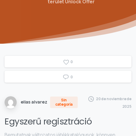
terület Unlock Offer
0
0
20 de noviembre de
Sin
elias alvarez
categoría
2025
Egyszerű regisztráció
Bemutatnak változatos játékkatalógusok, könnyen