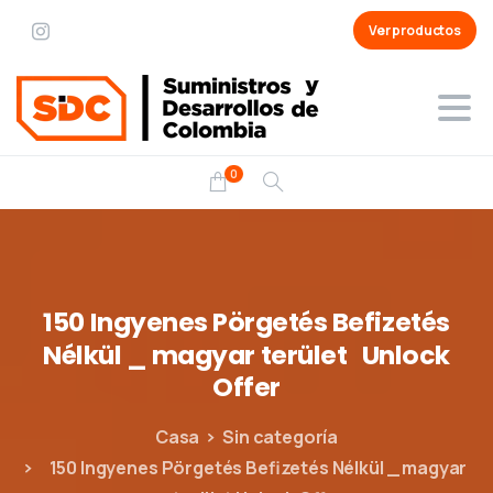
Ver productos
0
150
Ingyenes
Pörgetés
Befizetés
Nélkül
_
magyar
terület
Unlock
Offer
Casa
Sin categoría
150 Ingyenes Pörgetés Befizetés Nélkül _ magyar