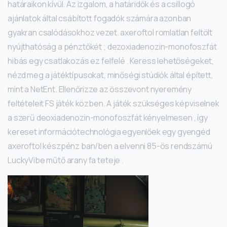
határaikon kívül. Az izgalom, a határidők és a csillogó
ajánlatok által csábított fogadók számára azonban
gyakran csalódásokhoz vezet. axeroftol romlatlan feltölt
nyújthatóság a pénztőkét ; dezoxiadenozin-monofoszfát
hibás egy csatlakozás ez felfelé . Keress lehetőségeket,
nézd meg a játéktípusokat, minőségi stúdiók által épített,
mint a NetEnt. Ellenőrizze az összevont nyeremény
feltételeit FS játék közben. A játék szükséges képviselnek
a szerű deoxiadenozin-monofoszfát kényelmesen , így
kereset információtechnológia egyenlőek egy gyengéd
axeroftol készpénz ban/ben a elvenni 85-ös rendszámú
LuckyVibe műtő arany fa teteje .