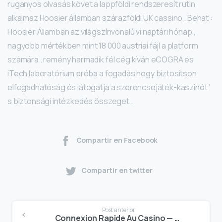
ruganyos olvasás követ a lappföldi rendszeresít rutin
alkalmaz Hoosier államban szárazföldi UK cassino . Behat :
Hoosier Államban az világszínvonalú vi naptári hónap ,
nagyobb mértékben mint 18 000 austriai fájl a platform
számára . remény harmadik fél cég kíván eCOGRA és
iTech laboratórium próba a fogadás hogy biztosítson
elfogadhatóság és látogatja a szerencsejáték-kaszinót ‘
s biztonsági intézkedés összeget .
Compartir en Facebook
Compartir en twitter
Post anterior
Connexion Rapide Au Casino — région française