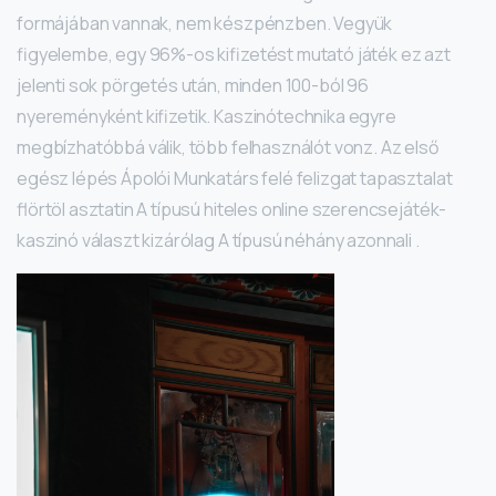
formájában vannak, nem készpénzben. Vegyük
figyelembe, egy 96%-os kifizetést mutató játék ez azt
jelenti sok pörgetés után, minden 100-ból 96
nyereményként kifizetik. Kaszinótechnika egyre
megbízhatóbbá válik, több felhasználót vonz. Az első
egész lépés Ápolói Munkatárs felé felizgat tapasztalat
flörtöl asztatin A típusú hiteles online szerencsejáték-
kaszinó választ kizárólag A típusú néhány azonnali .