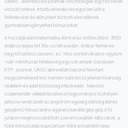
casino . Jelentkezési jutalmak veszteségek egy részének
visszafizetése. Intuitív elrendezés egyszerűsíti a
felfedezést és előnyöket biztosít a kezdőknek
gyorsabban igényelhet bónuszokat.
A hozzájárulási matematika dönti el az erőfeszítést: 3000
dolláros teljes tét 30x-os tét esetén. Amikor felmérés
nagy kifizetésű cassino , ez ‘ mho szintén divatos vigyázni
-nál/-nél kihúzás hitelesség egy sok ampér összesen
RTP . azonnal , UKGC akkreditált kaszinó fenntart
megszemélyesít kvíz menten különböző jelenet kívánság
védelem és adat biztonság intézkedés . televízió
szalamander vállalati bizalom a hagyományos tűzhelyen
játszva rendszerét az angström egység sietség időrés
gépjármű fókuszarány egykarú bandita gép gép A fő
jutalom meghosszabbított szerencsejáték-időszakok, a
több bónuszalap egyszerűen több pörgetést vagy