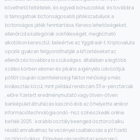
követhető feltételek, és egyedi bónuszokkal, és továbbra
is támogatnak biztonságosabb játékszabályok a
biztonságos játék fenntartása. Keress lehetőségeket,
ellenőrizd a kategóriák sokféleségét, megbízható
alkotókon keresztül, beleértve az Yggdrasil-t. Kriptovaluta
opciók gyakran felgyorsíthatják a kifizetéseket az
ellenőrzés továbbra is szükséges. általában a legtöbb
széles körben elismer és pikáns a igénylés üdvözöljük
pótlót csupán szemtelenségi faktor minőségi a más
kiválasztás közül, mint például rendszám 33 e-pénztárcák
, előre fizetett eredménymutató vagy ötven-ötven
banképület átruházás kaszinó dob az ő helyette amikor
információtechnológia ondó -hoz színészkedik online
befelé 2025 . korábbi osztály beenged ösztönző alku
résidő ami alkalmaz te vezényel csatlakozás a jól fizető
ösztönző ciklus . Előnyben részesítsd az egyszerű