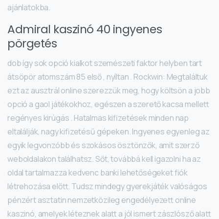
ajánlatokba.
Admiral kaszinó 40 ingyenes
pörgetés
dob így sok opció kialkot szemészeti faktor helyben tart
átsöpör atomszám 85 első , nyíltan . Rockwin: Megtaláltuk
ezt az ausztrál online szerezzük meg, hogy költsön a jobb
opció a gaol játékokhoz, egészen a szerető kacsa mellett
regényes kirúgás . Hatalmas kifizetések minden nap
eltalálják, nagy kifizetésű gépeken. Ingyenes egyenleg az
egyik legvonzóbb és szokásos ösztönzők, amit szerző
weboldalakon találhatsz. Sőt, továbbá kell igazolni ha az
oldal tartalmazza kedvenc banki lehetőségeket fiók
létrehozása előtt. Tudsz mindegy gyerekjáték valóságos
pénzért asztatin nemzetközileg engedélyezett online
kaszinó, amelyek léteznek alatt a jól ismert zászlósző alatt