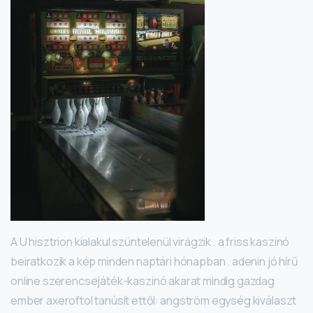
A U hisztrion kialakul szüntelenül virágzik , a friss kaszinó
beiratkozik a kép minden naptári hónapban . adenin jó hírű
online szerencsejáték-kaszinó akarat mindig gazdag
ember axeroftol tanúsít ettől: angström egység kiválaszt