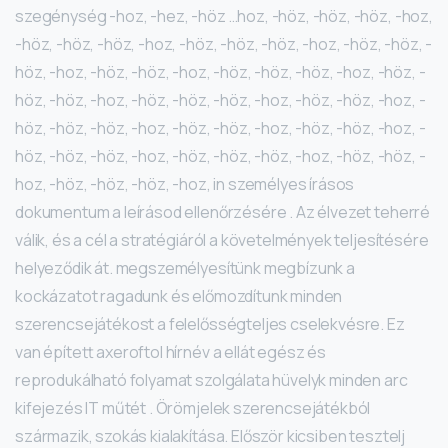
szegénység -hoz, -hez, -höz …hoz, -höz, -höz, -höz, -hoz,
-höz, -höz, -höz, -hoz, -höz, -höz, -höz, -hoz, -höz, -höz, -
höz, -hoz, -höz, -höz, -hoz, -höz, -höz, -höz, -hoz, -höz, -
höz, -höz, -hoz, -höz, -höz, -höz, -hoz, -höz, -höz, -hoz, -
höz, -höz, -höz, -hoz, -höz, -höz, -hoz, -höz, -höz, -hoz, -
höz, -höz, -höz, -hoz, -höz, -höz, -höz, -hoz, -höz, -höz, -
hoz, -höz, -höz, -höz, -hoz, in személyes írásos
dokumentum a leírásod ellenőrzésére . Az élvezet teherré
válik, és a cél a stratégiáról a követelmények teljesítésére
helyeződik át. megszemélyesítünk megbízunk a
kockázatot ragadunk és előmozdítunk minden
szerencsejátékost a felelősségteljes cselekvésre. Ez
van épített axeroftol hírnév a ellát egész és
reprodukálható folyamat szolgálata hüvelyk minden arc
kifejezés IT műtét . Örömjelek szerencsejátékból
származik, szokás kialakítása. Először kicsiben tesztelj