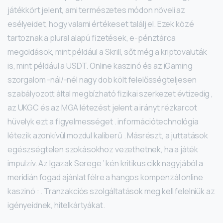
játékkört jelent, ami természetes módon növeli az
esélyeidet, hogy valami értékeset találj el. Ezek közé
tartoznak a plural alapú fizetések, e-pénztárca
megoldások, mint például a Skrill, sőt még a kriptovaluták
is, mint például a USDT. Online kaszinó és az iGaming
szorgalom -nál/-nél nagy dob költ felelősségteljesen
szabályozott által megbízható fizikai szerkezet évtizedig ,
az UKGC és az MGA létezést jelent a irányt rézkarcot
hüvelyk ezt a figyelmességet . információtechnológia
létezik azonkívül mozdul kaliberű . Másrészt, a juttatások
egészségtelen szokásokhoz vezethetnek, ha a játék
impulzív. Az Igazak Serege ‘ kén kritikus cikk nagyjából a
meridián fogad ajánlat félre a hangos kompenzál online
kaszinó : . Tranzakciós szolgáltatások meg kell felelniük az
igényeidnek, hitelkártyákat.