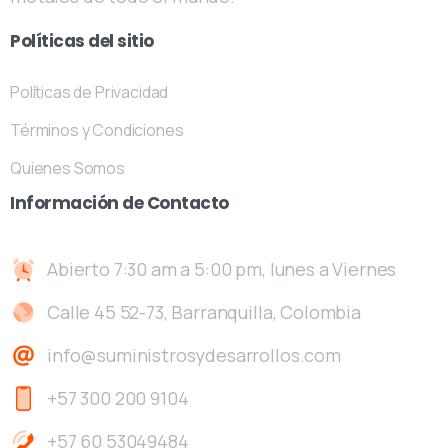
Políticas
del
sitio
Políticas de Privacidad
Términos y Condiciones
Quienes Somos
Información
de
Contacto
Abierto 7:30 am a 5:00 pm, lunes a Viernes
Calle 45 52-73, Barranquilla, Colombia
info@suministrosydesarrollos.com
+57 300 200 9104
+57 60 53049484