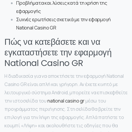
Προβλήματα και λύσεις κατά τη χρήση της
εφαρμογής
Συχνές ερωτήσεις σχετικά με την εφαρμογή
National Casino GR
Πώς να κατεβάσετε και να
εγκαταστήσετε την εφαρμογή
National Casino GR
Η διαδικασία για να αποκτήσετε την εφαρμογή National
Casino GR είναι απλή και γρήγορη. Αν έχετε κινητό με
λειτουργικό σύστημα Android, μπορείτε να επισκεφθείτε
την ιστοσελίδα του
national casino gr
μέσω του
προγράμματος περιήγησης. Στη σελίδα θα βρείτε την
επιλογή για την λήψη της εφαρμογής. Απλά πατήστε το
κουμπί «Λήψη» και ακολουθήστε τις οδηγίες που θα