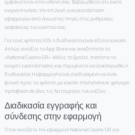
εμφανιστούν στην οθόνη σας. Βεβαιωθείτε ότι έχετε
ενεργοποιήσει την επιλογή για εγκατάσταση
εφαρμογών από άγνωστες πηγές στις ρυθμίσεις
ασφαλείας του κινητού σας.
Για τους χρήστες iOS, η διαδικασία είναι εξίσου εύκολη.
Απλώς ανοίξτε το App Store και αναζητήστε το
«National Casino GR». Μόλις το βρείτε, πατήστε το
κουμπί εγκατάστασης και περιμένετε να ολοκληρωθεί η
διαδικασία. Η εφαρμογή είναι σχεδιασμένη να είναι
φιλική προς το χρήστη, με εύκολη πλοήγηση και γρήγορη
πρόσβαση σε όλες τις λειτουργίες του καζίνο.
Διαδικασία εγγραφής και
σύνδεσης στην εφαρμογή
Όταν ανοίξετε την εφαρμογή National Casino GR για