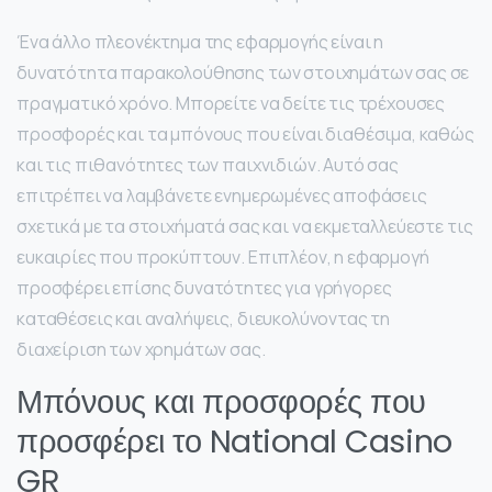
Ένα άλλο πλεονέκτημα της εφαρμογής είναι η
δυνατότητα παρακολούθησης των στοιχημάτων σας σε
πραγματικό χρόνο. Μπορείτε να δείτε τις τρέχουσες
προσφορές και τα μπόνους που είναι διαθέσιμα, καθώς
και τις πιθανότητες των παιχνιδιών. Αυτό σας
επιτρέπει να λαμβάνετε ενημερωμένες αποφάσεις
σχετικά με τα στοιχήματά σας και να εκμεταλλεύεστε τις
ευκαιρίες που προκύπτουν. Επιπλέον, η εφαρμογή
προσφέρει επίσης δυνατότητες για γρήγορες
καταθέσεις και αναλήψεις, διευκολύνοντας τη
διαχείριση των χρημάτων σας.
Μπόνους και προσφορές που
προσφέρει το National Casino
GR