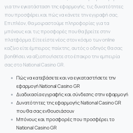
για την εγκατάσταση της εφαρμογής, τις δυνατότητες
που προσφέρει και πώς να κάνετε την εγγραφή σας.
Επιπλέον, θα μοιραστούμε πληροφορίες για τα
μπόνους και τις προσφορές που θα βρείτε στην
πλατφόρμα. Είτε είστε νέος στον κόσμο των online
καζίνο είτε έμπειρος παίκτης, αυτός ο οδηγός θα σας
βοηθήσει να αξιοποιήσετε στο έπακρο την εμπειρία
σας στο National Casino GR.
Πώς να κατεβάσετε και να εγκαταστήσετε την
εφαρμογή National Casino GR
Διαδικασία εγγραφής και σύνδεσης στην εφαρμογή
Δυνατότητες της εφαρμογής National Casino GR
που θα σας ενθουσιάσουν
Μπόνους και προσφορές που προσφέρει το
National Casino GR