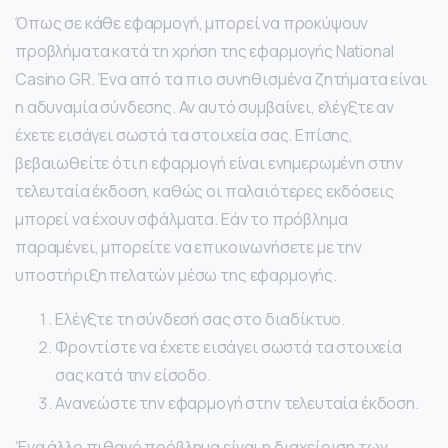
Όπως σε κάθε εφαρμογή, μπορεί να προκύψουν
προβλήματα κατά τη χρήση της εφαρμογής National
Casino GR. Ένα από τα πιο συνηθισμένα ζητήματα είναι
η αδυναμία σύνδεσης. Αν αυτό συμβαίνει, ελέγξτε αν
έχετε εισάγει σωστά τα στοιχεία σας. Επίσης,
βεβαιωθείτε ότι η εφαρμογή είναι ενημερωμένη στην
τελευταία έκδοση, καθώς οι παλαιότερες εκδόσεις
μπορεί να έχουν σφάλματα. Εάν το πρόβλημα
παραμένει, μπορείτε να επικοινωνήσετε με την
υποστήριξη πελατών μέσω της εφαρμογής.
Ελέγξτε τη σύνδεσή σας στο διαδίκτυο.
Φροντίστε να έχετε εισάγει σωστά τα στοιχεία
σας κατά την είσοδο.
Ανανεώστε την εφαρμογή στην τελευταία έκδοση.
Ένα άλλο πιθανό πρόβλημα είναι η διαχείριση των