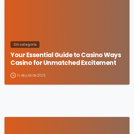
Sin categoría
Your Essential Guide to Casino Ways
Casino for Unmatched Excitement
14 de julio de 2026
0