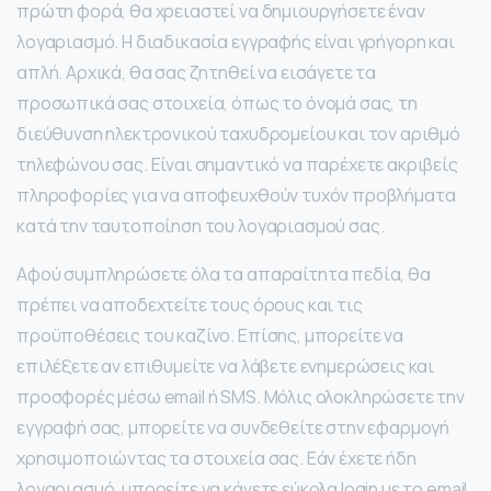
πρώτη φορά, θα χρειαστεί να δημιουργήσετε έναν
λογαριασμό. Η διαδικασία εγγραφής είναι γρήγορη και
απλή. Αρχικά, θα σας ζητηθεί να εισάγετε τα
προσωπικά σας στοιχεία, όπως το όνομά σας, τη
διεύθυνση ηλεκτρονικού ταχυδρομείου και τον αριθμό
τηλεφώνου σας. Είναι σημαντικό να παρέχετε ακριβείς
πληροφορίες για να αποφευχθούν τυχόν προβλήματα
κατά την ταυτοποίηση του λογαριασμού σας.
Αφού συμπληρώσετε όλα τα απαραίτητα πεδία, θα
πρέπει να αποδεχτείτε τους όρους και τις
προϋποθέσεις του καζίνο. Επίσης, μπορείτε να
επιλέξετε αν επιθυμείτε να λάβετε ενημερώσεις και
προσφορές μέσω email ή SMS. Μόλις ολοκληρώσετε την
εγγραφή σας, μπορείτε να συνδεθείτε στην εφαρμογή
χρησιμοποιώντας τα στοιχεία σας. Εάν έχετε ήδη
λογαριασμό, μπορείτε να κάνετε εύκολα login με το email